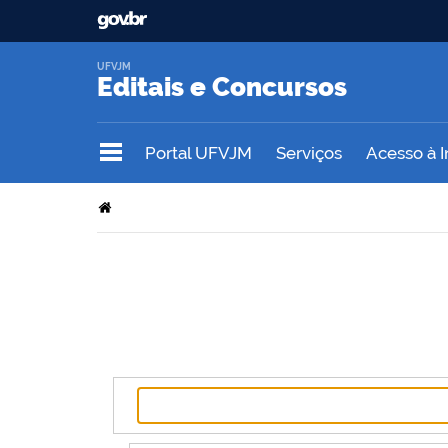
UFVJM
Editais e Concursos
Portal UFVJM
Serviços
Acesso à 