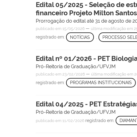
Edital 05/2025 - Seleção de e
financeiro Projeto Milton Sant
Prorrogação do edital até 31 de agosto de 2
—
publicado
em 15/05/2026
última modificação
em 2
registrado em:
NOTÍCIAS
,
PROCESSO SEL
Edital nº 01/2026 - PET Biologi
Pró-Reitoria de Graduação/UFVJM
—
publicado
em 23/02/2026
última modificação
em 2
registrado em:
PROGRAMAS INSTITUCIONAIS
Edital 04/2025 - PET Estratégia
Pró-Reitoria de Graduação/UFVJM
registrado em:
DIAMAN
publicado
em 11/02/2026