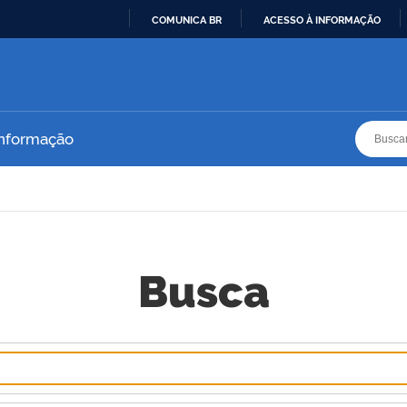
COMUNICA BR
ACESSO À INFORMAÇÃO
IR
PARA
O
CONTEÚDO
Busca
Busca
Informação
Busca