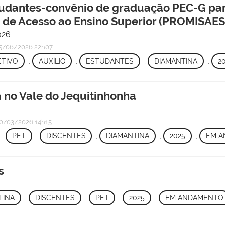
studantes-convênio de graduação PEC-G par
os de Acesso ao Ensino Superior (PROMISAES
026
5/06/2026 22h07
ETIVO
,
AUXÍLIO
,
ESTUDANTES
,
DIAMANTINA
,
2
a no Vale do Jequitinhonha
0/03/2026 14h15
,
PET
,
DISCENTES
,
DIAMANTINA
,
2025
,
EM 
s
TINA
,
DISCENTES
,
PET
,
2025
,
EM ANDAMENTO