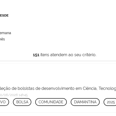
DESDE
semana
mês
151
itens atendem ao seu critério.
eleção de bolsistas de desenvolvimento em Ciência, Tecnolog
0/06/2026 14h45
IVO
,
BOLSA
,
COMUNIDADE
,
DIAMANTINA
,
2025