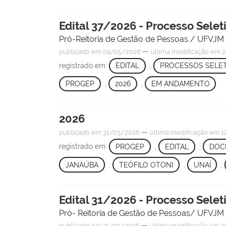
Edital 37/2026 - Processo Selet
Pró-Reitoria de Gestão de Pessoas / UFVJM
—
publicado
em 04/05/2026
última modificação
em 2
registrado em:
EDITAL
,
PROCESSOS SELET
PROGEP
,
2026
,
EM ANDAMENTO
2026
—
publicado
em 31/03/2026
última modificação
em 1
registrado em:
PROGEP
,
EDITAL
,
DOC
JANAÚBA
,
TEÓFILO OTONI
,
UNAÍ
,
Edital 31/2026 - Processo Selet
Pró- Reitoria de Gestão de Pessoas/ UFVJM
—
publicado
em 31/03/2026
última modificação
em 3