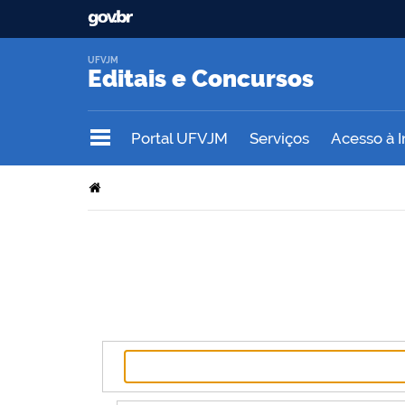
UFVJM
Editais e Concursos
Portal UFVJM
Serviços
Acesso à 