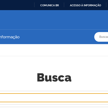
COMUNICA BR
ACESSO À INFORMAÇÃO
IR
PARA
O
CONTEÚDO
Busca
Busca
Informação
Busca