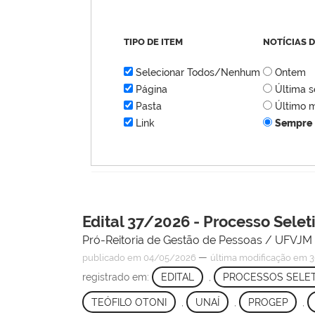
TIPO DE ITEM
NOTÍCIAS 
Selecionar Todos/Nenhum
Ontem
Página
Última 
Pasta
Último 
Link
Sempre
Edital 37/2026 - Processo Selet
Pró-Reitoria de Gestão de Pessoas / UFVJM
—
publicado
em 04/05/2026
última modificação
em 3
registrado em:
EDITAL
,
PROCESSOS SELET
TEÓFILO OTONI
,
UNAÍ
,
PROGEP
,