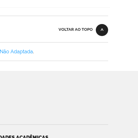
VOLTAR AO TOPO
 Não Adaptada
.
DADES ACADÊMICAS