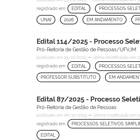
registrado em:
EDITAL
,
PROCESSOS SELET
UNAÍ
,
2026
,
EM ANDAMENTO
,
P
Edital 114/2025 - Processo Sele
Pró-Reitoria de Gestão de Pessoas/UFVJM
—
publicado
em 29/12/2025
última modificação
em 1
registrado em:
EDITAL
,
PROCESSOS SELET
PROFESSOR SUBSTITUTO
,
EM ANDAMEN
Edital 87/2025 - Processo Selet
Pró-Reitoria de Gestão de Pessoas
—
publicado
em 08/10/2025
última modificação
em 0
registrado em:
PROCESSOS SELETIVOS SIMPLI
EDITAL