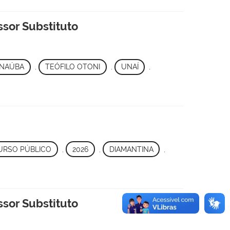
ssor Substituto
ANAÚBA
,
TEÓFILO OTONI
,
UNAÍ
,
RSO PÚBLICO
,
2026
,
DIAMANTINA
,
ssor Substituto