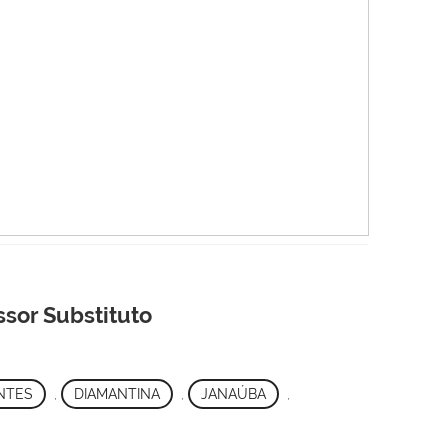
ssor Substituto
NTES
,
DIAMANTINA
,
JANAÚBA
,