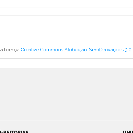
a licença
Creative Commons Atribuição-SemDerivações 3.0
-REITORIAS
UNI