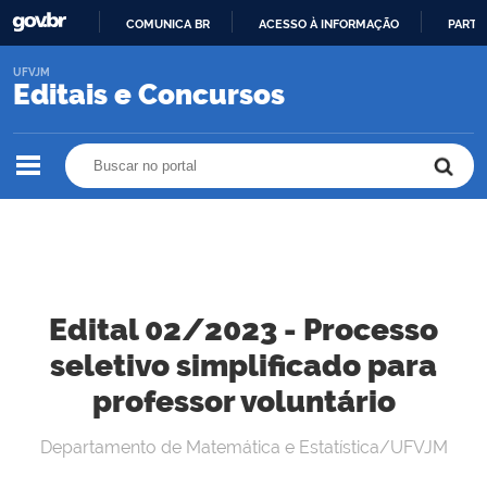
COMUNICA BR
ACESSO À INFORMAÇÃO
PARTI
IR
UFVJM
PARA
Editais e Concursos
O
CONTEÚDO
Buscar no portal
Buscar no portal
Edital 02/2023 - Processo
seletivo simplificado para
professor voluntário
Departamento de Matemática e Estatística/UFVJM