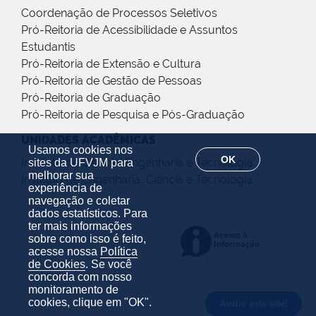
Coordenação de Processos Seletivos
Pró-Reitoria de Acessibilidade e Assuntos
Estudantis
Pró-Reitoria de Extensão e Cultura
Pró-Reitoria de Gestão de Pessoas
Pró-Reitoria de Graduação
Pró-Reitoria de Pesquisa e Pós-Graduação
UNIDADES ACADÊMICAS
Usamos cookies nos
OK
Instituto de Ciência, Engenharia e Tecnologia
sites da UFVJM para
melhorar sua
Instituto de Engenharia, Ciência e Tecnologia
experiência de
navegação e coletar
dados estatísticos. Para
ter mais informações
sobre como isso é feito,
acesse nossa
Política
de Cookies
. Se você
concorda com nosso
monitoramento de
cookies, clique em "OK".
Avalie este site!