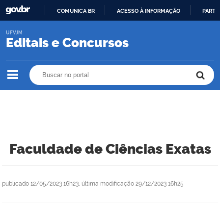
COMUNICA BR
ACESSO À INFORMAÇÃO
PARTI
IR
UFVJM
PARA
Editais e Concursos
O
CONTEÚDO
Buscar no portal
Buscar no portal
Faculdade de Ciências Exatas
publicado
12/05/2023 16h23,
última modificação
29/12/2023 16h25