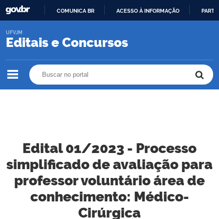
COMUNICA BR
ACESSO À INFORMAÇÃO
PARTI
IR
UFVJM
PARA
Editais e Concursos
O
CONTEÚDO
Buscar no portal
Buscar no portal
Edital 01/2023 - Processo
simplificado de avaliação para
professor voluntário área de
conhecimento: Médico-
Cirúrgica