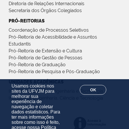
Diretoria de Relações Internacionais
Secretaria dos Órgãos Colegiados
PRÓ-REITORIAS
Coordenação de Processos Seletivos
Pró-Reitoria de Acessibilidade e Assuntos
Estudantis
Pró-Reitoria de Extensão e Cultura
Pró-Reitoria de Gestão de Pessoas
Pró-Reitoria de Graduação
Pró-Reitoria de Pesquisa e Pós-Graduação
UNIDADES ACADÊMICAS
Usamos cookies nos
OK
Instituto de Ciência, Engenharia e Tecnologia
sites da UFVJM para
melhorar sua
Instituto de Engenharia, Ciência e Tecnologia
experiência de
navegação e coletar
dados estatísticos. Para
ter mais informações
sobre como isso é feito,
acesse nossa
Política