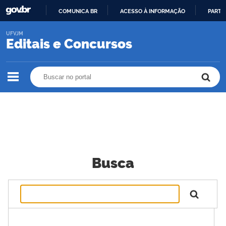
COMUNICA BR
ACESSO À INFORMAÇÃO
PARTI
IR
UFVJM
PARA
Editais e Concursos
O
CONTEÚDO
Buscar no portal
Buscar no portal
Busca