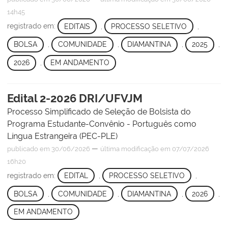
14h45
registrado em:
EDITAIS
,
PROCESSO SELETIVO
,
BOLSA
,
COMUNIDADE
,
DIAMANTINA
,
2025
,
2026
,
EM ANDAMENTO
Edital 2-2026 DRI/UFVJM
Processo Simplificado de Seleção de Bolsista do
Programa Estudante-Convênio - Português como
Língua Estrangeira (PEC-PLE)
—
publicado
em 30/06/2026
última modificação
em 07/07/2026
16h20
registrado em:
EDITAL
,
PROCESSO SELETIVO
,
BOLSA
,
COMUNIDADE
,
DIAMANTINA
,
2026
,
EM ANDAMENTO