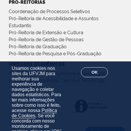
PRÓ-REITORIAS
Coordenação de Processos Seletivos
Pró-Reitoria de Acessibilidade e Assuntos
Estudantis
Pró-Reitoria de Extensão e Cultura
Pró-Reitoria de Gestão de Pessoas
Pró-Reitoria de Graduação
Pró-Reitoria de Pesquisa e Pós-Graduação
UNIDADES ACADÊMICAS
Usamos cookies nos
OK
Instituto de Ciência, Engenharia e Tecnologia
sites da UFVJM para
melhorar sua
Instituto de Engenharia, Ciência e Tecnologia
experiência de
navegação e coletar
dados estatísticos. Para
ter mais informações
sobre como isso é feito,
acesse nossa
Política
de Cookies
. Se você
concorda com nosso
monitoramento de