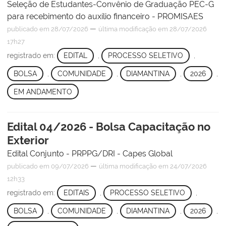
Seleção de Estudantes-Convênio de Graduação PEC-G
para recebimento do auxílio financeiro - PROMISAES
—
publicado
em 28/07/2026
última modificação
em 28/07/2026
17h27
registrado em:
EDITAL
,
PROCESSO SELETIVO
,
BOLSA
,
COMUNIDADE
,
DIAMANTINA
,
2026
,
EM ANDAMENTO
Edital 04/2026 - Bolsa Capacitação no
Exterior
Edital Conjunto - PRPPG/DRI - Capes Global
—
publicado
em 09/07/2026
última modificação
em 24/07/2026
12h33
registrado em:
EDITAIS
,
PROCESSO SELETIVO
,
BOLSA
,
COMUNIDADE
,
DIAMANTINA
,
2026
,