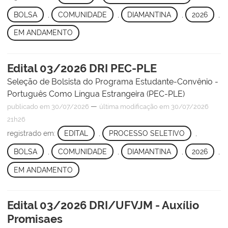
BOLSA
,
COMUNIDADE
,
DIAMANTINA
,
2026
,
EM ANDAMENTO
Edital 03/2026 DRI PEC-PLE
Seleção de Bolsista do Programa Estudante-Convênio -
Português Como Língua Estrangeira (PEC-PLE)
—
publicado
em 30/07/2026
última modificação
em 30/07/2026
21h26
registrado em:
EDITAL
,
PROCESSO SELETIVO
,
BOLSA
,
COMUNIDADE
,
DIAMANTINA
,
2026
,
EM ANDAMENTO
Edital 03/2026 DRI/UFVJM - Auxílio
Promisaes