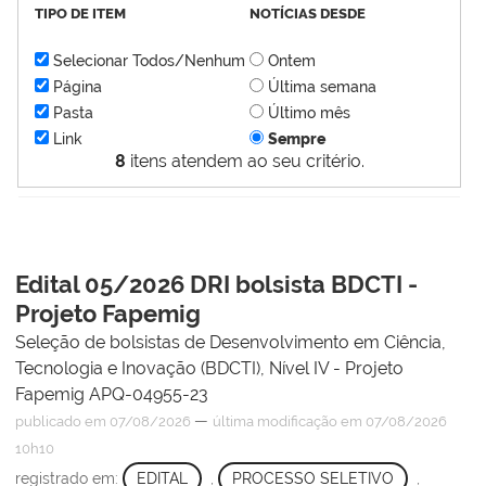
TIPO DE ITEM
NOTÍCIAS DESDE
Selecionar Todos/Nenhum
Ontem
Página
Última semana
Pasta
Último mês
Link
Sempre
8
itens atendem ao seu critério.
Edital 05/2026 DRI bolsista BDCTI -
Projeto Fapemig
Seleção de bolsistas de Desenvolvimento em Ciência,
Tecnologia e Inovação (BDCTI), Nível IV - Projeto
Fapemig APQ-04955-23
—
publicado
em 07/08/2026
última modificação
em 07/08/2026
10h10
registrado em:
EDITAL
,
PROCESSO SELETIVO
,