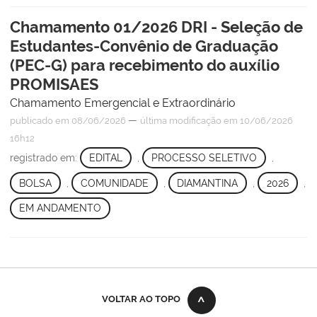
Chamamento 01/2026 DRI - Seleção de
Estudantes-Convênio de Graduação
(PEC-G) para recebimento do auxílio
PROMISAES
Chamamento Emergencial e Extraordinário
—
publicado
em 08/06/2026
última modificação
em 10/06/2026
16h12
registrado em:
EDITAL
,
PROCESSO SELETIVO
,
BOLSA
,
COMUNIDADE
,
DIAMANTINA
,
2026
,
EM ANDAMENTO
VOLTAR AO TOPO