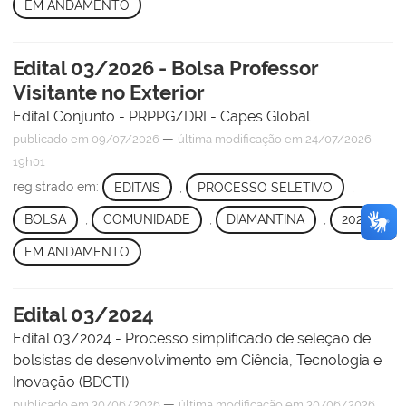
EM ANDAMENTO
Edital 03/2026 - Bolsa Professor
Visitante no Exterior
Edital Conjunto - PRPPG/DRI - Capes Global
—
publicado
em 09/07/2026
última modificação
em 24/07/2026
19h01
registrado em:
EDITAIS
,
PROCESSO SELETIVO
,
BOLSA
,
COMUNIDADE
,
DIAMANTINA
,
2026
,
EM ANDAMENTO
Edital 03/2024
Edital 03/2024 - Processo simplificado de seleção de
bolsistas de desenvolvimento em Ciência, Tecnologia e
Inovação (BDCTI)
—
publicado
em 30/06/2026
última modificação
em 30/06/2026