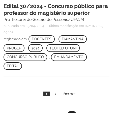
Edital 30/2024 - Concurso público para
professor do magistério superior
Pró-Reitoria de Gestão de Pessoas/UFVJM
—
publicado
em 05/04/2024
última modificação
em 07/10/2025
09h01
registrado em:
DOCENTES
,
DIAMANTINA
,
PROGEP
,
2024
,
TEÓFILO OTONI
,
CONCURSO PÚBLICO
,
EM ANDAMENTO
,
EDITAL
1
2
Próximo »