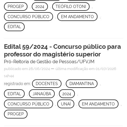
PROGEP
,
2024
,
TEÓFILO OTONI
,
CONCURSO PÚBLICO
,
EM ANDAMENTO
,
EDITAL
Edital 59/2024 - Concurso público para
professor do magistério superior
Pró-Reitoria de Gestão de Pessoas/UFVJM
—
publicado
em 28/06/2024
última modificação
em 01/07/2026
14h44
registrado em:
DOCENTES
,
DIAMANTINA
,
EDITAL
,
JANAÚBA
,
2024
,
CONCURSO PÚBLICO
,
UNAÍ
,
EM ANDAMENTO
,
PROGEP