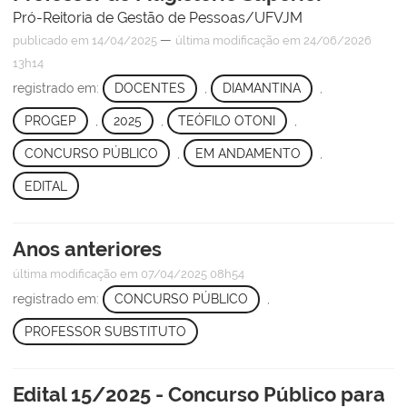
Pró-Reitoria de Gestão de Pessoas/UFVJM
—
publicado
em 14/04/2025
última modificação
em 24/06/2026
13h14
registrado em:
DOCENTES
,
DIAMANTINA
,
PROGEP
,
2025
,
TEÓFILO OTONI
,
CONCURSO PÚBLICO
,
EM ANDAMENTO
,
EDITAL
Anos anteriores
última modificação
em 07/04/2025 08h54
registrado em:
CONCURSO PÚBLICO
,
PROFESSOR SUBSTITUTO
Edital 15/2025 - Concurso Público para