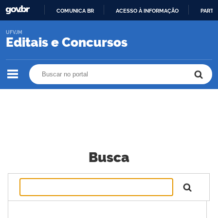
COMUNICA BR
ACESSO À INFORMAÇÃO
PARTI
IR
UFVJM
PARA
Editais e Concursos
O
CONTEÚDO
Buscar no portal
Buscar no portal
Busca