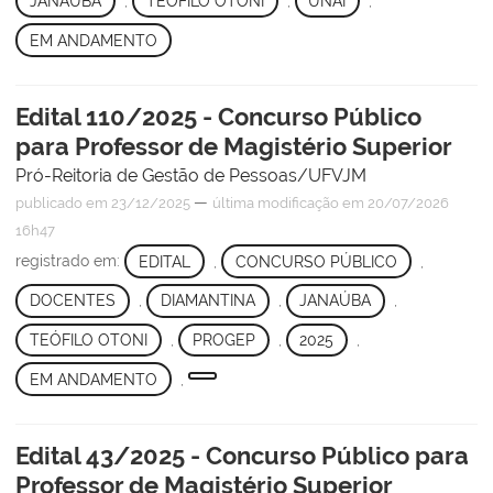
JANAÚBA
,
TEÓFILO OTONI
,
UNAÍ
,
EM ANDAMENTO
Edital 110/2025 - Concurso Público
para Professor de Magistério Superior
Pró-Reitoria de Gestão de Pessoas/UFVJM
—
publicado
em 23/12/2025
última modificação
em 20/07/2026
16h47
registrado em:
EDITAL
,
CONCURSO PÚBLICO
,
DOCENTES
,
DIAMANTINA
,
JANAÚBA
,
TEÓFILO OTONI
,
PROGEP
,
2025
,
EM ANDAMENTO
,
Edital 43/2025 - Concurso Público para
Professor de Magistério Superior