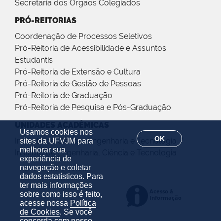
Secretaria dos Órgãos Colegiados
PRÓ-REITORIAS
Coordenação de Processos Seletivos
Pró-Reitoria de Acessibilidade e Assuntos
Estudantis
Pró-Reitoria de Extensão e Cultura
Pró-Reitoria de Gestão de Pessoas
Pró-Reitoria de Graduação
Pró-Reitoria de Pesquisa e Pós-Graduação
UNIDADES ACADÊMICAS
Usamos cookies nos
OK
Instituto de Ciência, Engenharia e Tecnologia
sites da UFVJM para
melhorar sua
Instituto de Engenharia, Ciência e Tecnologia
experiência de
navegação e coletar
dados estatísticos. Para
ter mais informações
sobre como isso é feito,
acesse nossa
Política
de Cookies
. Se você
concorda com nosso