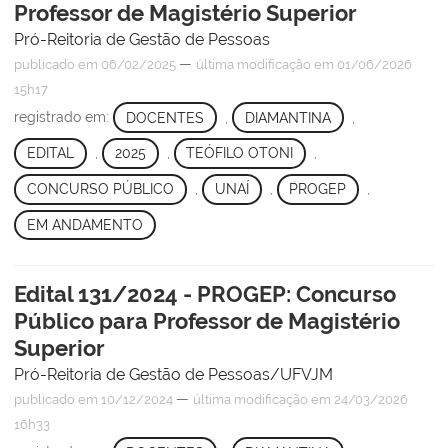
Professor de Magistério Superior
Pró-Reitoria de Gestão de Pessoas
—
publicado
em 06/02/2025
última modificação
em 01/06/2026
15h17
registrado em:
DOCENTES
,
DIAMANTINA
,
EDITAL
,
2025
,
TEÓFILO OTONI
,
CONCURSO PÚBLICO
,
UNAÍ
,
PROGEP
,
EM ANDAMENTO
Edital 131/2024 - PROGEP: Concurso
Público para Professor de Magistério
Superior
Pró-Reitoria de Gestão de Pessoas/UFVJM
—
publicado
em 10/12/2024
última modificação
em 24/03/2026
16h33