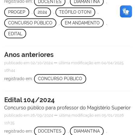
registrado em:
DOCENTES
,
DIAMANTINA
,
PROGEP
,
2024
,
TEÓFILO OTONI
,
CONCURSO PÚBLICO
,
EM ANDAMENTO
,
EDITAL
Anos anteriores
—
publicado
em 02/10/2024
última modificação
em 04/04/2025
16h44
registrado em:
CONCURSO PÚBLICO
Edital 104/2024
Concurso público para professor do Magistério Superior
—
publicado
em 26/09/2024
última modificação
em 05/01/2026
11h35
registrado em:
DOCENTES
,
DIAMANTINA
,