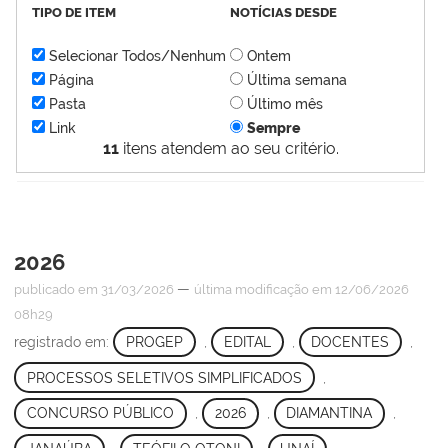
TIPO DE ITEM
NOTÍCIAS DESDE
Selecionar Todos/Nenhum
Ontem
Página
Última semana
Pasta
Último mês
Link
Sempre
11
itens atendem ao seu critério.
2026
—
publicado
em 31/03/2026
última modificação
em 12/06/2026
08h29
registrado em:
PROGEP
,
EDITAL
,
DOCENTES
,
PROCESSOS SELETIVOS SIMPLIFICADOS
,
CONCURSO PÚBLICO
,
2026
,
DIAMANTINA
,