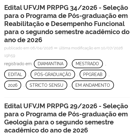
Edital UFVJM PRPPG 34/2026 - Seleção
para o Programa de Pós-graduação em
Reabilitação e Desempenho Funcional
para o segundo semestre acadêmico do
ano de 2026
—
publicado
em 06/04/2026
última modificação
em 10/07/2026
19h59
registrado em:
DIAMANTINA
,
MESTRADO
,
EDITAL
,
PÓS-GRADUAÇÃO
,
PPGREAB
,
2026
,
STRICTO SENSU
,
EM ANDAMENTO
Edital UFVJM PRPPG 29/2026 - Seleção
para o Programa de Pós-graduação em
Geologia para o segundo semestre
acadêmico do ano de 2026