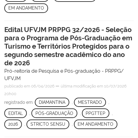
EM ANDAMENTO
Edital UFVJM PRPPG 32/2026 - Seleção
para o Programa de Pós-Graduação em
Turismo e Territórios Protegidos para o
segundo semestre acadêmico do ano
de 2026
Pró-reitoria de Pesquisa e Pós-graduação - PRPPG/
UFVJM
—
publicado
em 06/04/2026
última modificação
em 10/07/2026
20h00
registrado em:
DIAMANTINA
,
MESTRADO
,
EDITAL
,
PÓS-GRADUAÇÃO
,
PPGTTEP
,
2026
,
STRICTO SENSU
,
EM ANDAMENTO