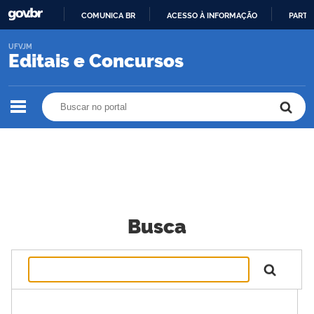
COMUNICA BR
ACESSO À INFORMAÇÃO
PARTI
IR
UFVJM
PARA
Editais e Concursos
O
CONTEÚDO
Buscar no portal
Buscar no portal
Busca