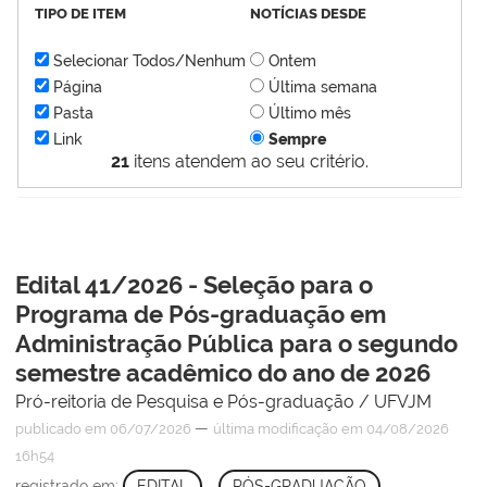
TIPO DE ITEM
NOTÍCIAS DESDE
Selecionar Todos/Nenhum
Ontem
Página
Última semana
Pasta
Último mês
Link
Sempre
21
itens atendem ao seu critério.
Edital 41/2026 - Seleção para o
Programa de Pós-graduação em
Administração Pública para o segundo
semestre acadêmico do ano de 2026
Pró-reitoria de Pesquisa e Pós-graduação / UFVJM
—
publicado
em 06/07/2026
última modificação
em 04/08/2026
16h54
registrado em:
EDITAL
,
PÓS-GRADUAÇÃO
,