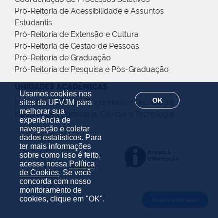
Pró-Reitoria de Acessibilidade e Assuntos
Estudantis
Pró-Reitoria de Extensão e Cultura
Pró-Reitoria de Gestão de Pessoas
Pró-Reitoria de Graduação
Pró-Reitoria de Pesquisa e Pós-Graduação
UNIDADES ACADÊMICAS
Usamos cookies nos
OK
Instituto de Ciência, Engenharia e Tecnologia
sites da UFVJM para
melhorar sua
Instituto de Engenharia, Ciência e Tecnologia
experiência de
navegação e coletar
dados estatísticos. Para
ter mais informações
sobre como isso é feito,
acesse nossa
Política
de Cookies
. Se você
concorda com nosso
monitoramento de
cookies, clique em "OK".
Avalie este site!