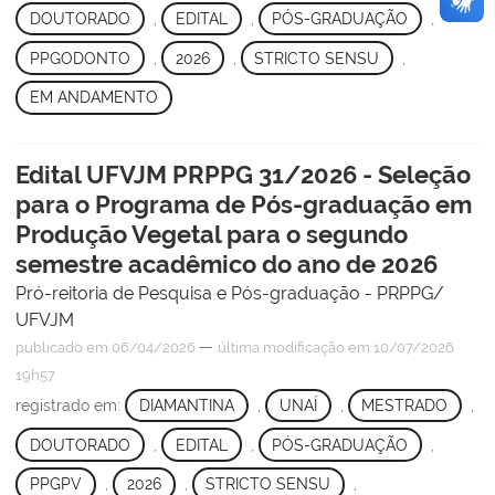
DOUTORADO
,
EDITAL
,
PÓS-GRADUAÇÃO
,
PPGODONTO
,
2026
,
STRICTO SENSU
,
EM ANDAMENTO
Edital UFVJM PRPPG 31/2026 - Seleção
para o Programa de Pós-graduação em
Produção Vegetal para o segundo
semestre acadêmico do ano de 2026
Pró-reitoria de Pesquisa e Pós-graduação - PRPPG/
UFVJM
—
publicado
em 06/04/2026
última modificação
em 10/07/2026
19h57
registrado em:
DIAMANTINA
,
UNAÍ
,
MESTRADO
,
DOUTORADO
,
EDITAL
,
PÓS-GRADUAÇÃO
,
PPGPV
,
2026
,
STRICTO SENSU
,