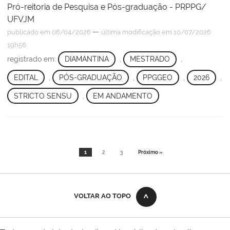
Pró-reitoria de Pesquisa e Pós-graduação - PRPPG/
UFVJM
—
publicado
em 06/04/2026
última modificação
em 10/07/2026
19h56
registrado em:
DIAMANTINA
,
MESTRADO
,
EDITAL
,
PÓS-GRADUAÇÃO
,
PPGGEO
,
2026
,
STRICTO SENSU
,
EM ANDAMENTO
1
2
3
Próximo »
VOLTAR AO TOPO