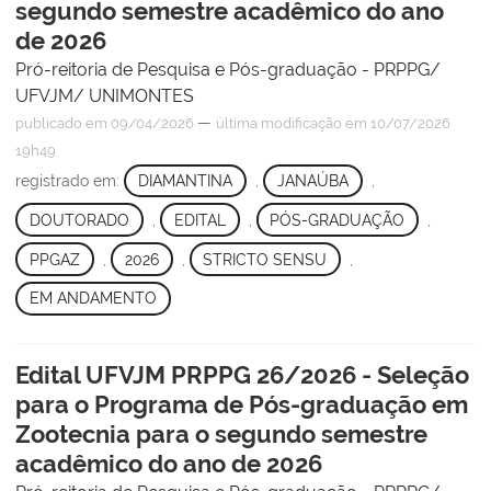
segundo semestre acadêmico do ano
de 2026
Pró-reitoria de Pesquisa e Pós-graduação - PRPPG/
UFVJM/ UNIMONTES
—
publicado
em 09/04/2026
última modificação
em 10/07/2026
19h49
registrado em:
DIAMANTINA
,
JANAÚBA
,
DOUTORADO
,
EDITAL
,
PÓS-GRADUAÇÃO
,
PPGAZ
,
2026
,
STRICTO SENSU
,
EM ANDAMENTO
Edital UFVJM PRPPG 26/2026 - Seleção
para o Programa de Pós-graduação em
Zootecnia para o segundo semestre
acadêmico do ano de 2026