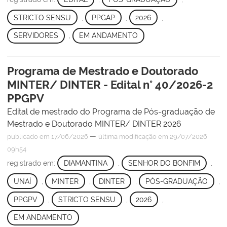
STRICTO SENSU
,
PPGAP
,
2026
,
SERVIDORES
,
EM ANDAMENTO
Programa de Mestrado e Doutorado
MINTER/ DINTER - Edital n° 40/2026-2
PPGPV
Edital de mestrado do Programa de Pós-graduação de
Mestrado e Doutorado MINTER/ DINTER 2026
—
publicado
em 17/06/2026
última modificação
em 29/07/2026
09h54
registrado em:
DIAMANTINA
,
SENHOR DO BONFIM
,
UNAÍ
,
MINTER
,
DINTER
,
PÓS-GRADUAÇÃO
,
PPGPV
,
STRICTO SENSU
,
2026
,
EM ANDAMENTO