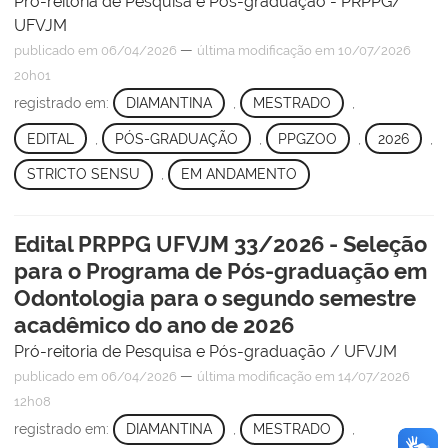
Pró-reitoria de Pesquisa e Pós-graduação - PRPPG/
UFVJM
—
publicado
em 06/04/2026
última modificação
em 10/07/2026
20h01
registrado em:
DIAMANTINA
,
MESTRADO
,
EDITAL
,
PÓS-GRADUAÇÃO
,
PPGZOO
,
2026
,
STRICTO SENSU
,
EM ANDAMENTO
Edital PRPPG UFVJM 33/2026 - Seleção
para o Programa de Pós-graduação em
Odontologia para o segundo semestre
acadêmico do ano de 2026
Pró-reitoria de Pesquisa e Pós-graduação / UFVJM
—
publicado
em 06/04/2026
última modificação
em 14/07/2026
12h08
registrado em:
DIAMANTINA
,
MESTRADO
,