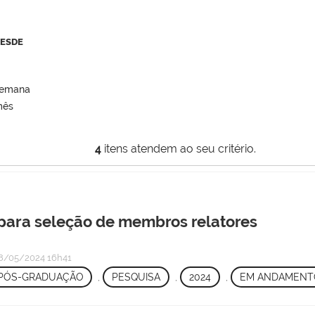
DESDE
semana
mês
4
itens atendem ao seu critério.
para seleção de membros relatores
8/05/2024 16h41
PÓS-GRADUAÇÃO
,
PESQUISA
,
2024
,
EM ANDAMENT