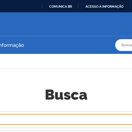
COMUNICA BR
ACESSO À INFORMAÇÃO
IR
PARA
O
CONTEÚDO
Busca
Busca
Informação
Busca