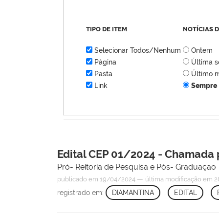
TIPO DE ITEM
NOTÍCIAS 
Selecionar Todos/Nenhum
Ontem
Página
Última 
Pasta
Último 
Link
Sempre
Edital CEP 01/2024 - Chamada 
Pró- Reitoria de Pesquisa e Pós- Graduação
—
publicado
em 19/04/2024
última modificação
em 2
registrado em:
DIAMANTINA
,
EDITAL
,