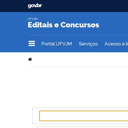
UFVJM
Editais e Concursos
Portal UFVJM
Serviços
Acesso à 