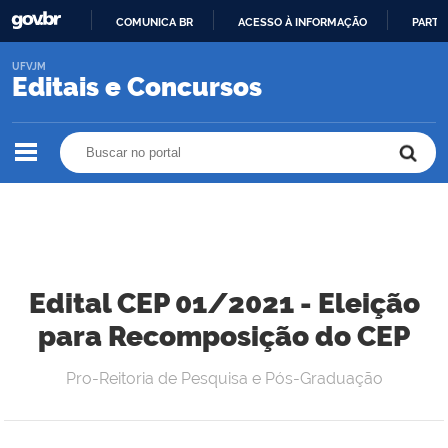
COMUNICA BR
ACESSO À INFORMAÇÃO
PARTI
IR
UFVJM
PARA
Editais e Concursos
O
CONTEÚDO
Buscar no portal
Buscar no portal
Edital CEP 01/2021 - Eleição
para Recomposição do CEP
Pro-Reitoria de Pesquisa e Pós-Graduação