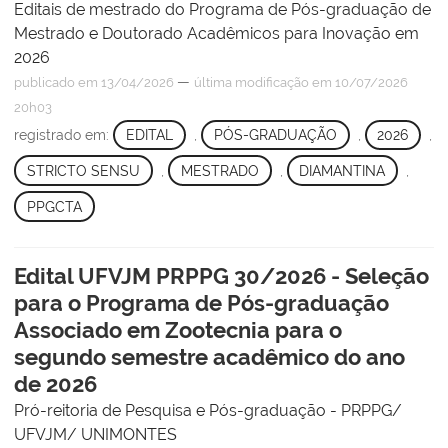
Editais de mestrado do Programa de Pós-graduação de
Mestrado e Doutorado Acadêmicos para Inovação em
2026
—
publicado
em 13/04/2026
última modificação
em 10/07/2026
20h03
registrado em:
EDITAL
,
PÓS-GRADUAÇÃO
,
2026
,
STRICTO SENSU
,
MESTRADO
,
DIAMANTINA
,
PPGCTA
Edital UFVJM PRPPG 30/2026 - Seleção
para o Programa de Pós-graduação
Associado em Zootecnia para o
segundo semestre acadêmico do ano
de 2026
Pró-reitoria de Pesquisa e Pós-graduação - PRPPG/
UFVJM/ UNIMONTES