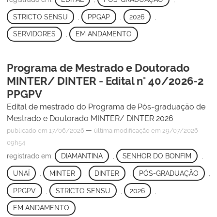
STRICTO SENSU
,
PPGAP
,
2026
,
SERVIDORES
,
EM ANDAMENTO
Programa de Mestrado e Doutorado
MINTER/ DINTER - Edital n° 40/2026-2
PPGPV
Edital de mestrado do Programa de Pós-graduação de
Mestrado e Doutorado MINTER/ DINTER 2026
—
publicado
em 17/06/2026
última modificação
em 29/07/2026
09h54
registrado em:
DIAMANTINA
,
SENHOR DO BONFIM
,
UNAÍ
,
MINTER
,
DINTER
,
PÓS-GRADUAÇÃO
,
PPGPV
,
STRICTO SENSU
,
2026
,
EM ANDAMENTO