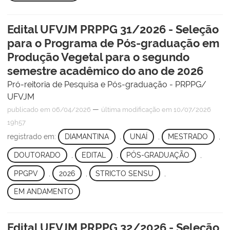
Edital UFVJM PRPPG 31/2026 - Seleção
para o Programa de Pós-graduação em
Produção Vegetal para o segundo
semestre acadêmico do ano de 2026
Pró-reitoria de Pesquisa e Pós-graduação - PRPPG/
UFVJM
—
publicado
em 06/04/2026
última modificação
em 10/07/2026
19h57
registrado em:
DIAMANTINA
,
UNAÍ
,
MESTRADO
,
DOUTORADO
,
EDITAL
,
PÓS-GRADUAÇÃO
,
PPGPV
,
2026
,
STRICTO SENSU
,
EM ANDAMENTO
Edital UFVJM PRPPG 32/2026 - Seleção