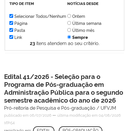
TIPO DE ITEM
NOTÍCIAS DESDE
Selecionar Todos/Nenhum
Ontem
Página
Última semana
Pasta
Último mês
Link
Sempre
23
itens atendem ao seu critério.
Edital 41/2026 - Seleção para o
Programa de Pós-graduação em
Administração Pública para o segundo
semestre acadêmico do ano de 2026
Pró-reitoria de Pesquisa e Pós-graduação / UFVJM
—
publicado
em 06/07/2026
última modificação
em 04/08/2026
16h54
registrado em:
EDITAL
,
PÓS-GRADUAÇÃO
,