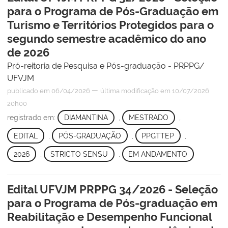
para o Programa de Pós-Graduação em
Turismo e Territórios Protegidos para o
segundo semestre acadêmico do ano
de 2026
Pró-reitoria de Pesquisa e Pós-graduação - PRPPG/
UFVJM
—
publicado
em 06/04/2026
última modificação
em 10/07/2026
20h00
registrado em:
DIAMANTINA
,
MESTRADO
,
EDITAL
,
PÓS-GRADUAÇÃO
,
PPGTTEP
,
2026
,
STRICTO SENSU
,
EM ANDAMENTO
Edital UFVJM PRPPG 34/2026 - Seleção
para o Programa de Pós-graduação em
Reabilitação e Desempenho Funcional