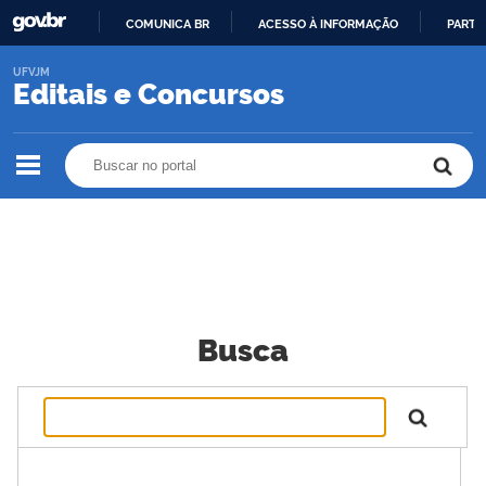
COMUNICA BR
ACESSO À INFORMAÇÃO
PARTI
IR
UFVJM
PARA
Editais e Concursos
O
CONTEÚDO
Buscar no portal
Buscar no portal
Busca