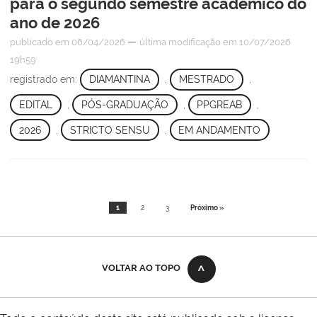
para o segundo semestre acadêmico do
ano de 2026
—
publicado
em 06/04/2026
última modificação
em 10/07/2026
19h59
registrado em:
DIAMANTINA
,
MESTRADO
,
EDITAL
,
PÓS-GRADUAÇÃO
,
PPGREAB
,
2026
,
STRICTO SENSU
,
EM ANDAMENTO
1
2
3
Próximo »
VOLTAR AO TOPO