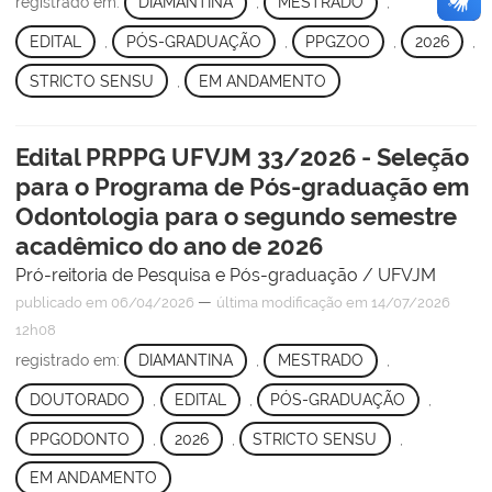
registrado em:
DIAMANTINA
,
MESTRADO
,
EDITAL
,
PÓS-GRADUAÇÃO
,
PPGZOO
,
2026
,
STRICTO SENSU
,
EM ANDAMENTO
Edital PRPPG UFVJM 33/2026 - Seleção
para o Programa de Pós-graduação em
Odontologia para o segundo semestre
acadêmico do ano de 2026
Pró-reitoria de Pesquisa e Pós-graduação / UFVJM
—
publicado
em 06/04/2026
última modificação
em 14/07/2026
12h08
registrado em:
DIAMANTINA
,
MESTRADO
,
DOUTORADO
,
EDITAL
,
PÓS-GRADUAÇÃO
,
PPGODONTO
,
2026
,
STRICTO SENSU
,
EM ANDAMENTO