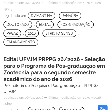
—
publicado
em 09/04/2026
última modificação
em 10/07/2026
19h49
registrado em:
DIAMANTINA
,
JANAÚBA
,
DOUTORADO
,
EDITAL
,
PÓS-GRADUAÇÃO
,
PPGAZ
,
2026
,
STRICTO SENSU
,
EM ANDAMENTO
Edital UFVJM PRPPG 26/2026 - Seleção
para o Programa de Pós-graduação em
Zootecnia para o segundo semestre
acadêmico do ano de 2026
Pró-reitoria de Pesquisa e Pós-graduação - PRPPG/
UFVJM
—
publicado
em 06/04/2026
última modificação
em 10/07/2026
20h01