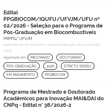
Edital
PPGBIOCOM/IQUFU/UFVJM/UFU nº
02/2026 - Seleção para o Programa de
Pós-Graduação em Biocombustíveis
PRPPG/ UFVJM
—
publicado
em 01/06/2026
última modificação
em 27/07/2026
13h15
registrado em:
MESTRADO
,
DOUTORADO
,
PÓS-GRADUAÇÃO
,
2026
,
STRICTO SENSU
,
EM ANDAMENTO
,
PPGBIOCOM
Programa de Mestrado e Doutorado
Acadêmicos para Inovação MAI&DAI do
CNPq - Edital n° 38/2026-2