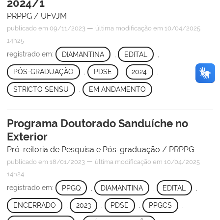
2024/1
PRPPG / UFVJM
—
publicado
em 09/11/2023
última modificação
em 10/04/2025
14h25
registrado em:
DIAMANTINA
,
EDITAL
,
PÓS-GRADUAÇÃO
,
PDSE
,
2024
,
STRICTO SENSU
,
EM ANDAMENTO
Programa Doutorado Sanduíche no
Exterior
Pró-reitoria de Pesquisa e Pós-graduação / PRPPG
—
publicado
em 18/01/2023
última modificação
em 10/04/2025
14h24
registrado em:
PPGQ
,
DIAMANTINA
,
EDITAL
,
ENCERRADO
,
2023
,
PDSE
,
PPGCS
,