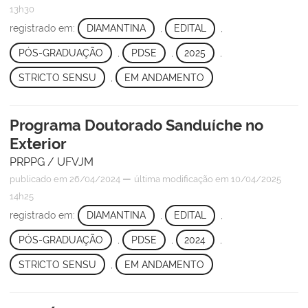
13h30
registrado em:
DIAMANTINA
,
EDITAL
,
PÓS-GRADUAÇÃO
,
PDSE
,
2025
,
STRICTO SENSU
,
EM ANDAMENTO
Programa Doutorado Sanduíche no
Exterior
PRPPG / UFVJM
—
publicado
em 26/04/2024
última modificação
em 10/04/2025
14h25
registrado em:
DIAMANTINA
,
EDITAL
,
PÓS-GRADUAÇÃO
,
PDSE
,
2024
,
STRICTO SENSU
,
EM ANDAMENTO