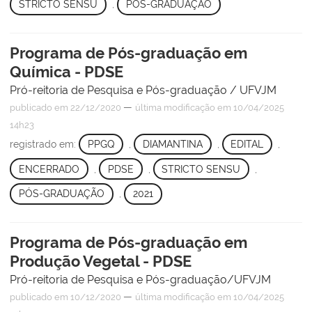
STRICTO SENSU
,
PÓS-GRADUAÇÃO
Programa de Pós-graduação em
Química - PDSE
Pró-reitoria de Pesquisa e Pós-graduação / UFVJM
—
publicado
em 22/12/2020
última modificação
em 10/04/2025
14h23
registrado em:
PPGQ
,
DIAMANTINA
,
EDITAL
,
ENCERRADO
,
PDSE
,
STRICTO SENSU
,
PÓS-GRADUAÇÃO
,
2021
Programa de Pós-graduação em
Produção Vegetal - PDSE
Pró-reitoria de Pesquisa e Pós-graduação/UFVJM
—
publicado
em 10/12/2020
última modificação
em 10/04/2025