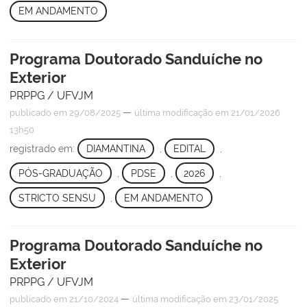
EM ANDAMENTO
Programa Doutorado Sanduíche no
Exterior
PRPPG / UFVJM
—
publicado
em 29/08/2025
última modificação
em 21/01/2026
13h50
registrado em:
DIAMANTINA
,
EDITAL
,
PÓS-GRADUAÇÃO
,
PDSE
,
2026
,
STRICTO SENSU
,
EM ANDAMENTO
Programa Doutorado Sanduíche no
Exterior
PRPPG / UFVJM
—
publicado
em 21/10/2024
última modificação
em 23/01/2025