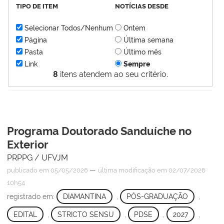
TIPO DE ITEM
NOTÍCIAS DESDE
Selecionar Todos/Nenhum
Ontem
Página
Última semana
Pasta
Último mês
Link
Sempre
8
itens atendem ao seu critério.
Programa Doutorado Sanduíche no
Exterior
PRPPG / UFVJM
—
publicado
em 05/05/2026
última modificação
em 02/07/2026
10h54
registrado em:
DIAMANTINA
,
PÓS-GRADUAÇÃO
,
EDITAL
,
STRICTO SENSU
,
PDSE
,
2027
,