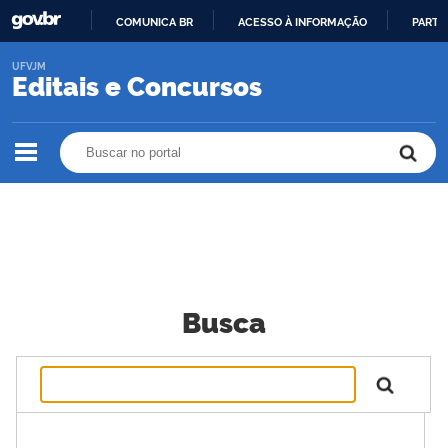
COMUNICA BR
ACESSO À INFORMAÇÃO
PARTI
IR
UFVJM
PARA
Editais e Concursos
O
CONTEÚDO
Buscar no portal
Buscar no portal
Busca