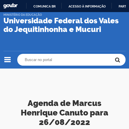
COMUNICA BR
ACESSO À INFORMAÇÃO
PARTI
IR
MINISTÉRIO DA EDUCAÇÃO
Universidade Federal dos Vales
PARA
O
do Jequitinhonha e Mucuri
CONTEÚDO
Buscar no portal
Buscar no portal
Agenda de Marcus
Henrique Canuto para
26/08/2022