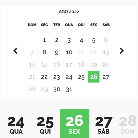
AGO
2022
DOM
SEG
TER
QUA
QUI
SEX
SÁB
1
2
3
4
5
6
7
8
9
10
11
12
13
14
15
16
17
18
19
20
21
22
23
24
25
26
27
28
29
30
31
24
25
26
27
28
QUA
QUI
SEX
SÁB
DOM