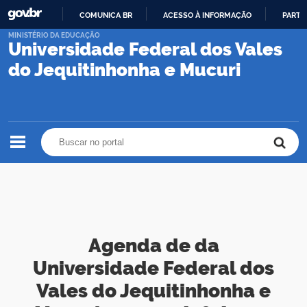
COMUNICA BR
ACESSO À INFORMAÇÃO
PARTI
IR
MINISTÉRIO DA EDUCAÇÃO
Universidade Federal dos Vales
PARA
O
do Jequitinhonha e Mucuri
CONTEÚDO
Buscar no portal
Buscar no portal
Agenda de da
Universidade Federal dos
Vales do Jequitinhonha e