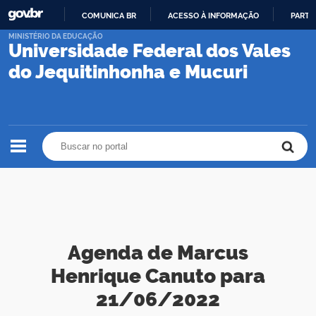
COMUNICA BR
ACESSO À INFORMAÇÃO
PARTI
IR
MINISTÉRIO DA EDUCAÇÃO
Universidade Federal dos Vales
PARA
O
do Jequitinhonha e Mucuri
CONTEÚDO
Buscar no portal
Buscar no portal
Agenda de Marcus
Henrique Canuto para
21/06/2022