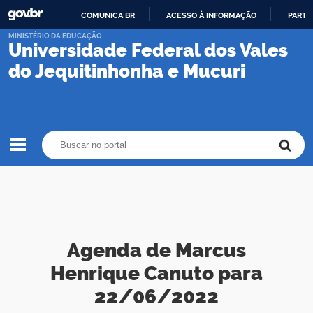
COMUNICA BR
ACESSO À INFORMAÇÃO
PARTI
IR
MINISTÉRIO DA EDUCAÇÃO
Universidade Federal dos Vales
PARA
O
do Jequitinhonha e Mucuri
CONTEÚDO
Buscar no portal
Buscar no portal
Agenda de Marcus
Henrique Canuto para
22/06/2022