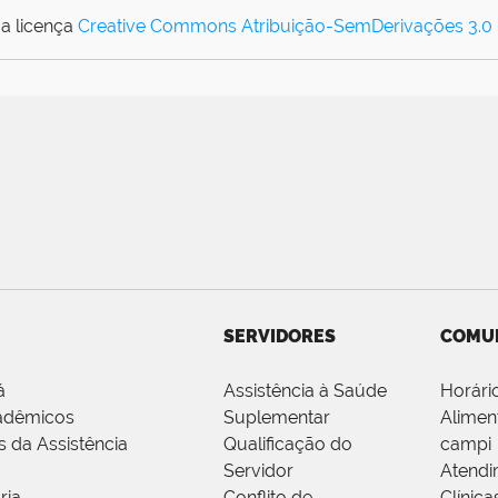
a licença
Creative Commons Atribuição-SemDerivações 3.0
SERVIDORES
COMU
á
Assistência à Saúde
Horári
adêmicos
Suplementar
Alimen
s da Assistência
Qualificação do
campi
Servidor
Atendi
ria
Conflito de
Clínica