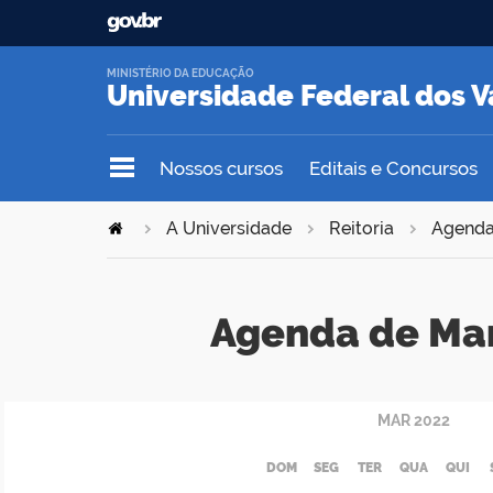
MINISTÉRIO DA EDUCAÇÃO
Universidade Federal dos V
Nossos cursos
Editais e Concursos
A Universidade
Reitoria
Agend
Agenda de Ma
MAR
2022
DOM
SEG
TER
QUA
QUI