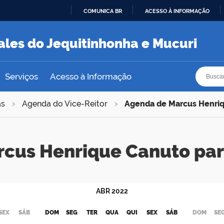
COMUNICA BR
ACESSO À INFORMAÇÃO
IR
PARA
ales do Jequitinhonha e Mucuri
O
CONTEÚDO
Busca
Busca
Serviços
Acesso à Informação
as
Agenda do Vice-Reitor
Agenda de Marcus Henri
rcus Henrique Canuto pa
ABR
2022
SEX
SÁB
DOM
SEG
TER
QUA
QUI
SEX
SÁB
DOM
SE