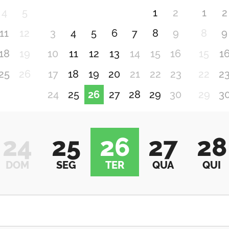
4
5
1
2
1
2
11
12
3
4
5
6
7
8
9
8
9
18
19
10
11
12
13
14
15
16
15
1
25
26
17
18
19
20
21
22
23
22
2
24
25
26
27
28
29
30
29
3
24
25
26
27
28
DOM
SEG
TER
QUA
QUI