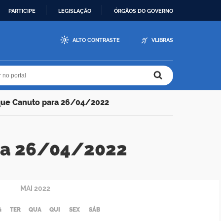
PARTICIPE
LEGISLAÇÃO
ÓRGÃOS DO GOVERNO
ALTO CONTRASTE
VLIBRAS
r no portal
r no portal
que Canuto para 26/04/2022
ra 26/04/2022
MAI
2022
G
TER
QUA
QUI
SEX
SÁB