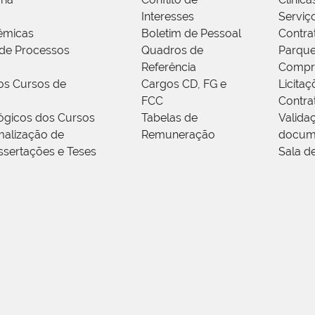
Interesses
Serviç
êmicas
Boletim de Pessoal
Contra
de Processos
Quadros de
Parque
Referência
Compr
os Cursos de
Cargos CD, FG e
Licitaç
FCC
Contra
ógicos dos Cursos
Tabelas de
Valida
alização de
Remuneração
docum
ssertações e Teses
Sala d