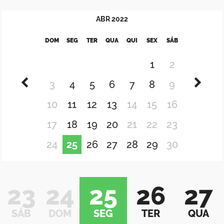
ABR
2022
DOM
SEG
TER
QUA
QUI
SEX
SÁB
1
2
3
4
5
6
7
8
9
10
11
12
13
14
15
16
17
18
19
20
21
22
23
24
25
26
27
28
29
30
23
24
25
26
27
SÁB
DOM
SEG
TER
QUA