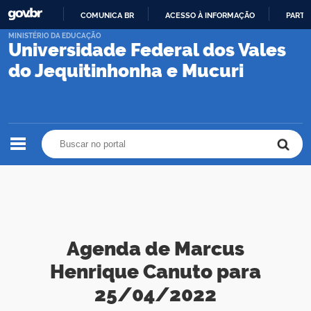
COMUNICA BR
ACESSO À INFORMAÇÃO
PARTI
IR
MINISTÉRIO DA EDUCAÇÃO
Universidade Federal dos Vales
PARA
O
do Jequitinhonha e Mucuri
CONTEÚDO
Buscar no portal
Buscar no portal
Agenda de Marcus
Henrique Canuto para
25/04/2022