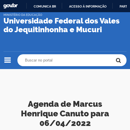
COMUNICA BR
ACESSO À INFORMAÇÃO
PARTI
IR
MINISTÉRIO DA EDUCAÇÃO
Universidade Federal dos Vales
PARA
O
do Jequitinhonha e Mucuri
CONTEÚDO
Buscar no portal
Buscar no portal
Agenda de Marcus
Henrique Canuto para
06/04/2022