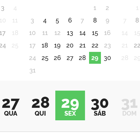
3
4
1
2
1
10
11
3
4
5
6
7
8
9
7
8
17
18
10
11
12
13
14
15
16
14
1
24
25
17
18
19
20
21
22
23
21
2
24
25
26
27
28
29
30
28
2
31
27
28
29
30
31
QUA
QUI
SEX
SÁB
DOM