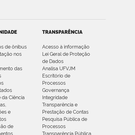
NIDADE
TRANSPARÊNCIA
os de ônibus
Acesso à informação
tação nos
Lei Geral de Proteção
de Dados
mento das
Analisa UFVJM
s
Escritório de
os
Processos
tados
Governança
 da Ciência
Integridade
as,
Transparência e
ões e
Prestação de Contas
tos
Pesquisa Pública de
ção de
Processos
entos
Transparência Pública