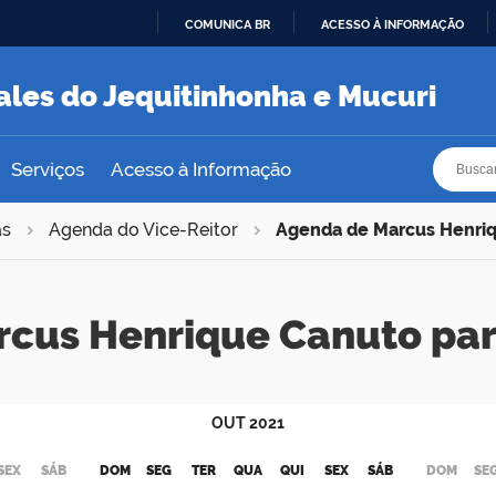
COMUNICA BR
ACESSO À INFORMAÇÃO
IR
PARA
ales do Jequitinhonha e Mucuri
O
CONTEÚDO
Busca
Busca
Serviços
Acesso à Informação
as
Agenda do Vice-Reitor
Agenda de Marcus Henri
rcus Henrique Canuto pa
OUT
2021
SEX
SÁB
DOM
SEG
TER
QUA
QUI
SEX
SÁB
DOM
SE