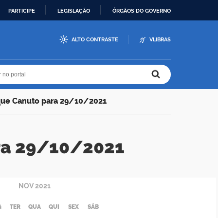
PARTICIPE
LEGISLAÇÃO
ÓRGÃOS DO GOVERNO
ALTO CONTRASTE
VLIBRAS
r no portal
r no portal
que Canuto para 29/10/2021
ra 29/10/2021
NOV
2021
G
TER
QUA
QUI
SEX
SÁB