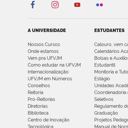
A UNIVERSIDADE
ESTUDANTES
Nossos Cursos
Calouro, vem c
Onde estamos
Calendários Ac
Vem pra UFVJM
Bolsas e Auxílio
Como estudar na UFVJM
Estudantil
Internacionalização
Monitoria e Tuto
UFVJM em Números
Estágio
Conselhos
Unidades Acad
Reitoria
Coordenadoria 
Pró-Reitorias
Seletivos
Diretorias
Regulamento d
Biblioteca
Graduação
Centro de Inovação
Projetos Pedag
Tecnológica
Manual de Norm