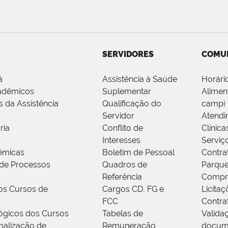
SERVIDORES
COMU
á
Assistência à Saúde
Horári
adêmicos
Suplementar
Alimen
s da Assistência
Qualificação do
campi
Servidor
Atendi
ria
Conflito de
Clínica
Interesses
Serviç
êmicas
Boletim de Pessoal
Contra
de Processos
Quadros de
Parque
Referência
Compr
os Cursos de
Cargos CD, FG e
Licitaç
FCC
Contra
ógicos dos Cursos
Tabelas de
Valida
alização de
Remuneração
docum