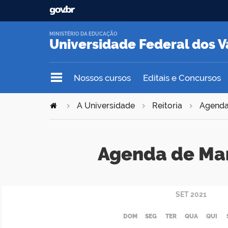
MINISTÉRIO DA EDUCAÇÃO
Universidade Federal dos V
Nossos cursos
Editais e Concursos
A Universidade
Reitoria
Agend
Agenda de Ma
SET
2021
DOM
SEG
TER
QUA
QUI