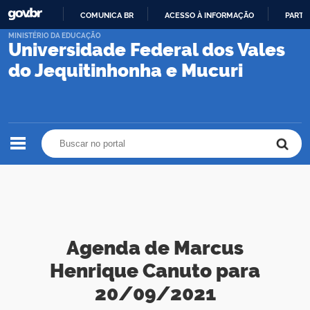
COMUNICA BR
ACESSO À INFORMAÇÃO
PARTI
IR
MINISTÉRIO DA EDUCAÇÃO
Universidade Federal dos Vales
PARA
O
do Jequitinhonha e Mucuri
CONTEÚDO
Buscar no portal
Buscar no portal
Agenda de Marcus
Henrique Canuto para
20/09/2021