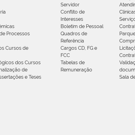
Servidor
Atendi
ria
Conflito de
Clínica
Interesses
Serviç
êmicas
Boletim de Pessoal
Contra
de Processos
Quadros de
Parque
Referência
Compr
os Cursos de
Cargos CD, FG e
Licitaç
FCC
Contra
ógicos dos Cursos
Tabelas de
Valida
alização de
Remuneração
docum
ssertações e Teses
Sala d