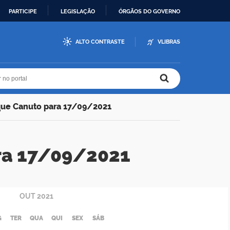
PARTICIPE
LEGISLAÇÃO
ÓRGÃOS DO GOVERNO
ALTO CONTRASTE
VLIBRAS
r no portal
r no portal
que Canuto para 17/09/2021
ra 17/09/2021
OUT
2021
G
TER
QUA
QUI
SEX
SÁB