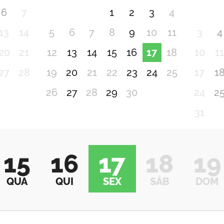
6
7
1
2
3
4
13
14
5
6
7
8
9
10
11
3
4
20
21
12
13
14
15
16
17
18
10
1
27
28
19
20
21
22
23
24
25
17
1
26
27
28
29
30
24
2
31
15
16
17
18
19
QUA
QUI
SEX
SÁB
DOM