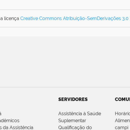
a licença
Creative Commons Atribuição-SemDerivações 3.0
SERVIDORES
COMU
á
Assistência à Saúde
Horári
adêmicos
Suplementar
Alimen
s da Assistência
Qualificação do
campi