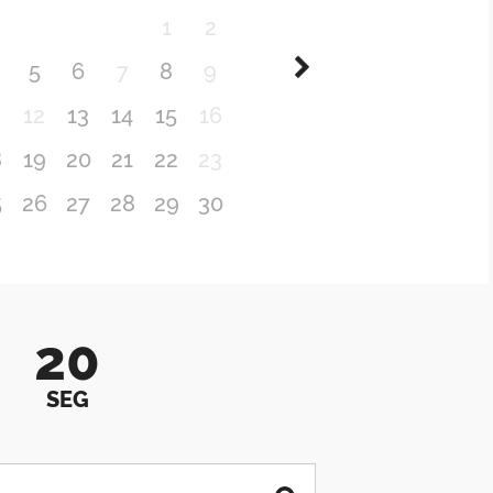
1
2
5
6
7
8
9
1
12
13
14
15
16
8
19
20
21
22
23
5
26
27
28
29
30
20
SEG