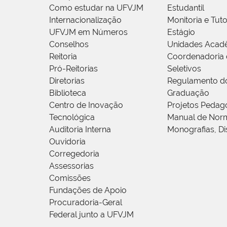
Como estudar na UFVJM
Estudantil
Internacionalização
Monitoria e Tuto
UFVJM em Números
Estágio
Conselhos
Unidades Acad
Reitoria
Coordenadoria 
Pró-Reitorias
Seletivos
Diretorias
Regulamento d
Biblioteca
Graduação
Centro de Inovação
Projetos Pedag
Tecnológica
Manual de Norm
Auditoria Interna
Monografias, Di
Ouvidoria
Corregedoria
Assessorias
Comissões
Fundações de Apoio
Procuradoria-Geral
Federal junto a UFVJM