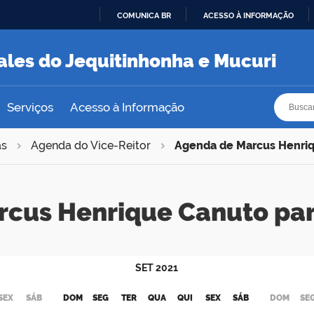
COMUNICA BR
ACESSO À INFORMAÇÃO
IR
PARA
ales do Jequitinhonha e Mucuri
O
CONTEÚDO
Busca
Busca
Serviços
Acesso à Informação
as
Agenda do Vice-Reitor
Agenda de Marcus Henri
rcus Henrique Canuto pa
SET
2021
SEX
SÁB
DOM
SEG
TER
QUA
QUI
SEX
SÁB
DOM
SE