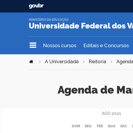
MINISTÉRIO DA EDUCAÇÃO
Universidade Federal dos V
Nossos cursos
Editais e Concursos
A Universidade
Reitoria
Agend
Agenda de Ma
AGO
2021
DOM
SEG
TER
QUA
QUI