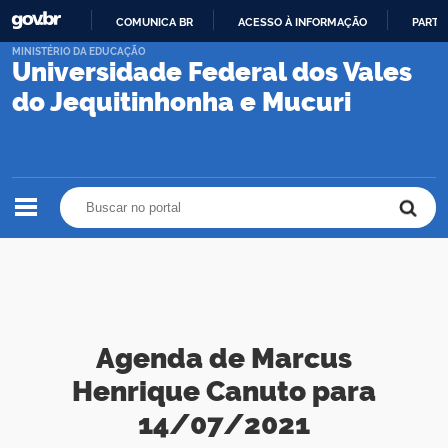
COMUNICA BR
ACESSO À INFORMAÇÃO
PARTI
IR
MINISTÉRIO DA EDUCAÇÃO
Universidade Federal dos Vales
PARA
O
do Jequitinhonha e Mucuri
CONTEÚDO
Buscar no portal
Buscar no portal
Agenda de Marcus
Henrique Canuto para
14/07/2021