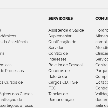
SERVIDORES
COMU
á
Assistência à Saúde
Horári
adêmicos
Suplementar
Alimen
s da Assistência
Qualificação do
campi
Servidor
Atendi
ria
Conflito de
Clínica
Interesses
Serviç
êmicas
Boletim de Pessoal
Contra
de Processos
Quadros de
Parque
Referência
Compr
os Cursos de
Cargos CD, FG e
Licitaç
FCC
Contra
ógicos dos Cursos
Tabelas de
Valida
alização de
Remuneração
docum
ssertações e Teses
Sala d