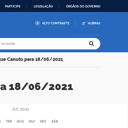
PARTICIPE
LEGISLAÇÃO
ÓRGÃOS DO GOVERNO
ALTO CONTRASTE
VLIBRAS
r no portal
r no portal
que Canuto para 18/06/2021
ra 18/06/2021
JUL
2021
G
TER
QUA
QUI
SEX
SÁB