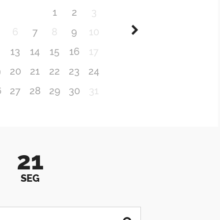
1
2
3
6
7
8
9
10
2
13
14
15
16
17
9
20
21
22
23
24
6
27
28
29
30
31
21
SEG