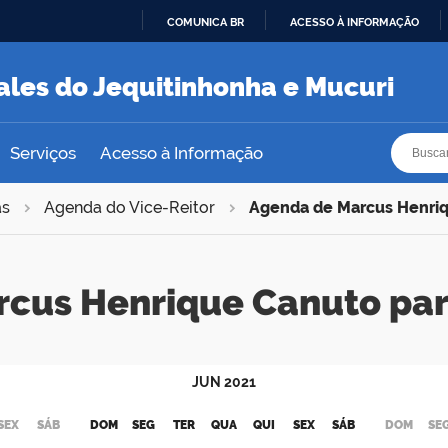
COMUNICA BR
ACESSO À INFORMAÇÃO
IR
PARA
ales do Jequitinhonha e Mucuri
O
CONTEÚDO
Busca
Busca
Serviços
Acesso à Informação
as
Agenda do Vice-Reitor
Agenda de Marcus Henri
rcus Henrique Canuto pa
JUN
2021
SEX
SÁB
DOM
SEG
TER
QUA
QUI
SEX
SÁB
DOM
SE