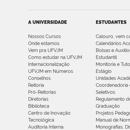
A UNIVERSIDADE
ESTUDANTES
Nossos Cursos
Calouro, vem c
Onde estamos
Calendários Ac
Vem pra UFVJM
Bolsas e Auxílio
Como estudar na UFVJM
Estudantil
Internacionalização
Monitoria e Tuto
UFVJM em Números
Estágio
Conselhos
Unidades Acad
Reitoria
Coordenadoria 
Pró-Reitorias
Seletivos
Diretorias
Regulamento d
Biblioteca
Graduação
Centro de Inovação
Projetos Pedag
Tecnológica
Manual de Norm
Auditoria Interna
Monografias, Di