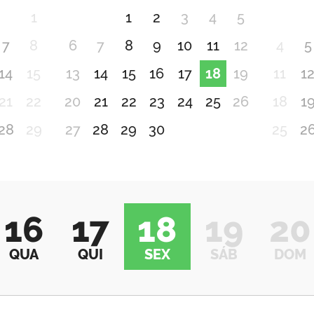
1
1
2
3
4
5
7
8
6
7
8
9
10
11
12
4
5
14
15
13
14
15
16
17
18
19
11
1
21
22
20
21
22
23
24
25
26
18
1
28
29
27
28
29
30
25
2
16
17
18
19
20
QUA
QUI
SEX
SÁB
DOM