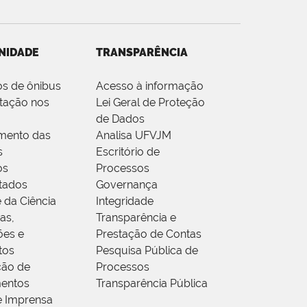
NIDADE
TRANSPARÊNCIA
os de ônibus
Acesso à informação
tação nos
Lei Geral de Proteção
de Dados
mento das
Analisa UFVJM
s
Escritório de
os
Processos
tados
Governança
 da Ciência
Integridade
as,
Transparência e
ões e
Prestação de Contas
tos
Pesquisa Pública de
ção de
Processos
entos
Transparência Pública
e Imprensa