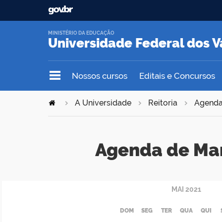
MINISTÉRIO DA EDUCAÇÃO
Universidade Federal dos V
Nossos cursos
Editais e Concursos
A Universidade
Reitoria
Agend
Agenda de Ma
MAI
2021
DOM
SEG
TER
QUA
QUI