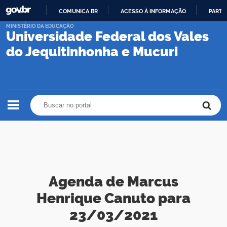
COMUNICA BR
ACESSO À INFORMAÇÃO
PARTI
IR
MINISTÉRIO DA EDUCAÇÃO
Universidade Federal dos Vales
PARA
O
do Jequitinhonha e Mucuri
CONTEÚDO
Buscar no portal
Buscar no portal
Agenda de Marcus
Henrique Canuto para
23/03/2021