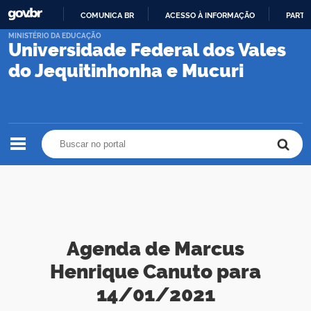
COMUNICA BR
ACESSO À INFORMAÇÃO
PARTI
IR
MINISTÉRIO DA EDUCAÇÃO
Universidade Federal dos Vales
PARA
O
do Jequitinhonha e Mucuri
CONTEÚDO
Buscar no portal
Buscar no portal
Agenda de Marcus
Henrique Canuto para
14/01/2021