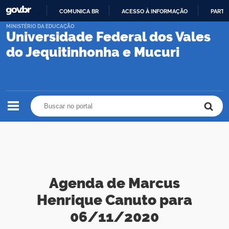
COMUNICA BR
ACESSO À INFORMAÇÃO
PARTI
IR
MINISTÉRIO DA EDUCAÇÃO
Universidade Federal dos Vales
PARA
O
do Jequitinhonha e Mucuri
CONTEÚDO
Buscar no portal
Buscar no portal
Agenda de Marcus
Henrique Canuto para
06/11/2020