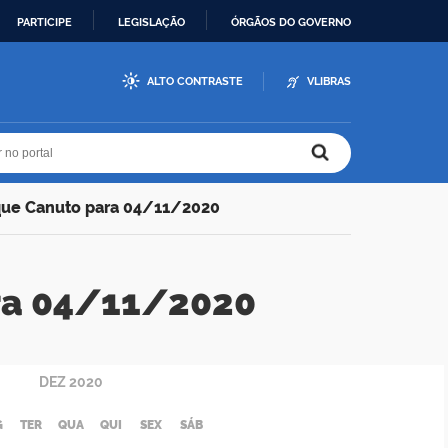
PARTICIPE
LEGISLAÇÃO
ÓRGÃOS DO GOVERNO
ALTO CONTRASTE
VLIBRAS
r no portal
r no portal
que Canuto para 04/11/2020
ra 04/11/2020
DEZ
2020
G
TER
QUA
QUI
SEX
SÁB