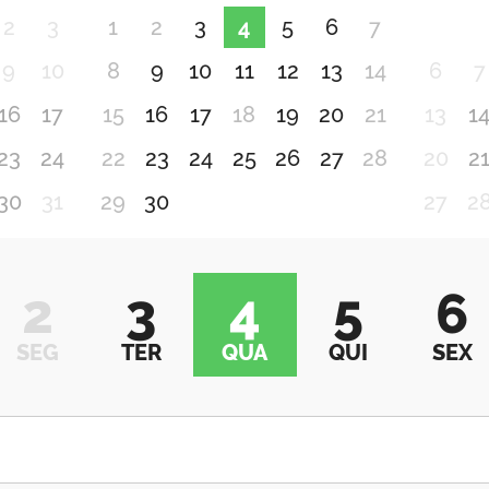
2
3
1
2
3
4
5
6
7
9
10
8
9
10
11
12
13
14
6
7
16
17
15
16
17
18
19
20
21
13
1
23
24
22
23
24
25
26
27
28
20
2
30
31
29
30
27
2
2
3
4
5
6
SEG
TER
QUA
QUI
SEX