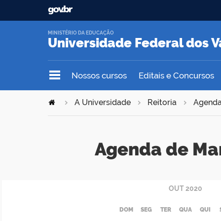
MINISTÉRIO DA EDUCAÇÃO
Universidade Federal dos V
Nossos cursos
Editais e Concursos
A Universidade
Reitoria
Agend
Agenda de Ma
OUT
2020
DOM
SEG
TER
QUA
QUI