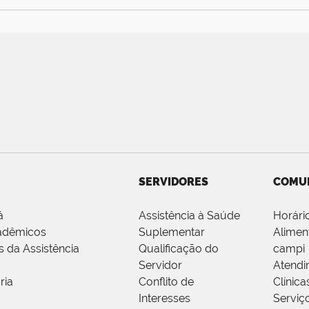
SERVIDORES
COMU
á
Assistência à Saúde
Horári
adêmicos
Suplementar
Alimen
s da Assistência
Qualificação do
campi
Servidor
Atendi
ria
Conflito de
Clínica
Interesses
Serviç