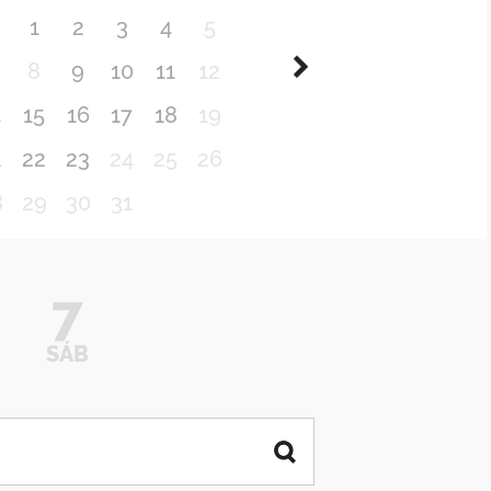
1
2
3
4
5
8
9
10
11
12
4
15
16
17
18
19
1
22
23
24
25
26
8
29
30
31
7
SÁB