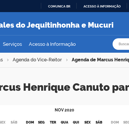
COMUNICA BR
ACESSO À INFORMAÇÃO
IR
PARA
ales do Jequitinhonha e Mucuri
O
CONTEÚDO
Busca
Busca
Serviços
Acesso à Informação
as
Agenda do Vice-Reitor
Agenda de Marcus Henri
rcus Henrique Canuto pa
NOV
2020
SEX
SÁB
DOM
SEG
TER
QUA
QUI
SEX
SÁB
DOM
SE