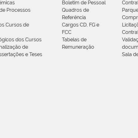
êmicas
Boletim de Pessoal
Contra
de Processos
Quadros de
Parque
Referência
Compr
os Cursos de
Cargos CD, FG e
Licitaç
FCC
Contra
ógicos dos Cursos
Tabelas de
Valida
alização de
Remuneração
docum
ssertações e Teses
Sala d