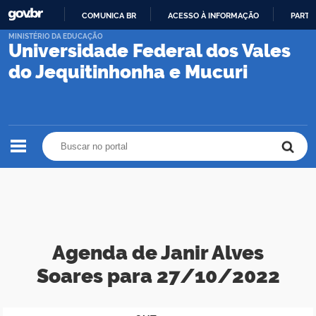
COMUNICA BR
ACESSO À INFORMAÇÃO
PARTI
IR
MINISTÉRIO DA EDUCAÇÃO
Universidade Federal dos Vales
PARA
O
do Jequitinhonha e Mucuri
CONTEÚDO
Buscar no portal
Buscar no portal
Agenda de Janir Alves
Soares para 27/10/2022