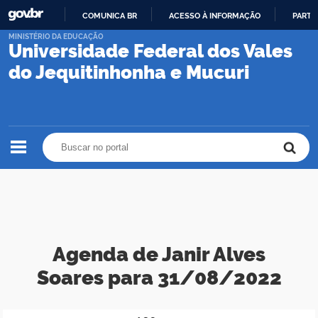
COMUNICA BR
ACESSO À INFORMAÇÃO
PARTI
IR
MINISTÉRIO DA EDUCAÇÃO
Universidade Federal dos Vales
PARA
O
do Jequitinhonha e Mucuri
CONTEÚDO
Buscar no portal
Buscar no portal
Agenda de Janir Alves
Soares para 31/08/2022