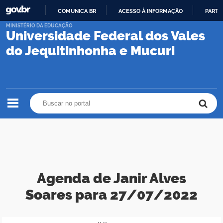
COMUNICA BR
ACESSO À INFORMAÇÃO
PARTI
IR
MINISTÉRIO DA EDUCAÇÃO
Universidade Federal dos Vales
PARA
O
do Jequitinhonha e Mucuri
CONTEÚDO
Buscar no portal
Buscar no portal
Agenda de Janir Alves
Soares para 27/07/2022