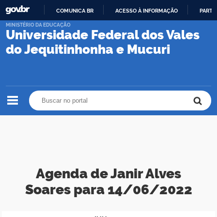
COMUNICA BR
ACESSO À INFORMAÇÃO
PARTI
IR
MINISTÉRIO DA EDUCAÇÃO
Universidade Federal dos Vales
PARA
O
do Jequitinhonha e Mucuri
CONTEÚDO
Buscar no portal
Buscar no portal
Agenda de Janir Alves
Soares para 14/06/2022