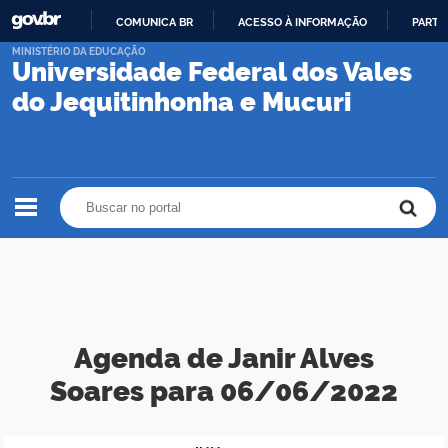
COMUNICA BR
ACESSO À INFORMAÇÃO
PARTI
IR
MINISTÉRIO DA EDUCAÇÃO
Universidade Federal dos Vales
PARA
O
do Jequitinhonha e Mucuri
CONTEÚDO
Buscar no portal
Buscar no portal
Agenda de Janir Alves
Soares para 06/06/2022