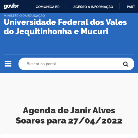
COMUNICA BR
ACESSO À INFORMAÇÃO
PARTI
IR
MINISTÉRIO DA EDUCAÇÃO
Universidade Federal dos Vales
PARA
O
do Jequitinhonha e Mucuri
CONTEÚDO
Buscar no portal
Buscar no portal
Agenda de Janir Alves
Soares para 27/04/2022