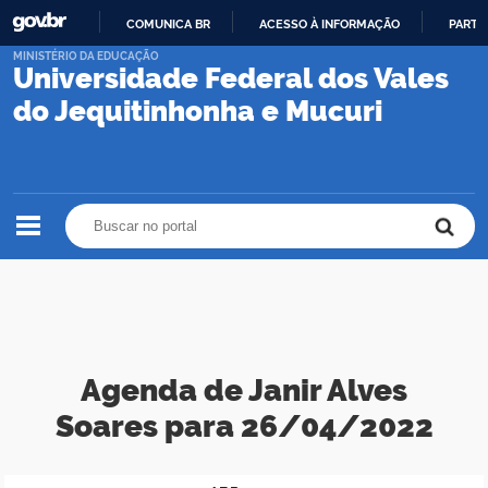
COMUNICA BR
ACESSO À INFORMAÇÃO
PARTI
IR
MINISTÉRIO DA EDUCAÇÃO
Universidade Federal dos Vales
PARA
O
do Jequitinhonha e Mucuri
CONTEÚDO
Buscar no portal
Buscar no portal
Agenda de Janir Alves
Soares para 26/04/2022