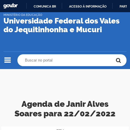
COMUNICA BR
ACESSO À INFORMAÇÃO
PARTI
IR
MINISTÉRIO DA EDUCAÇÃO
Universidade Federal dos Vales
PARA
O
do Jequitinhonha e Mucuri
CONTEÚDO
Buscar no portal
Buscar no portal
Agenda de Janir Alves
Soares para 22/02/2022