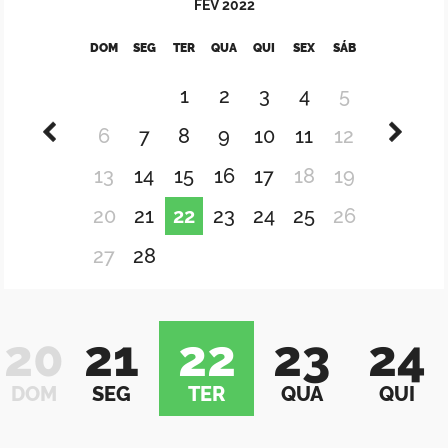
FEV
2022
DOM
SEG
TER
QUA
QUI
SEX
SÁB
1
2
3
4
5
6
7
8
9
10
11
12
13
14
15
16
17
18
19
20
21
22
23
24
25
26
27
28
20
21
22
23
24
DOM
SEG
TER
QUA
QUI