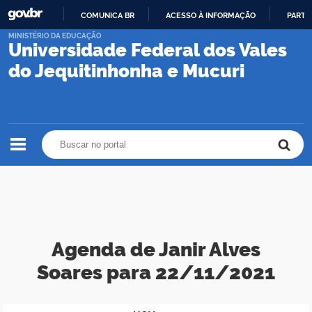
COMUNICA BR
ACESSO À INFORMAÇÃO
PARTI
IR
MINISTÉRIO DA EDUCAÇÃO
Universidade Federal dos Vales
PARA
O
do Jequitinhonha e Mucuri
CONTEÚDO
Buscar no portal
Buscar no portal
Agenda de Janir Alves
Soares para 22/11/2021