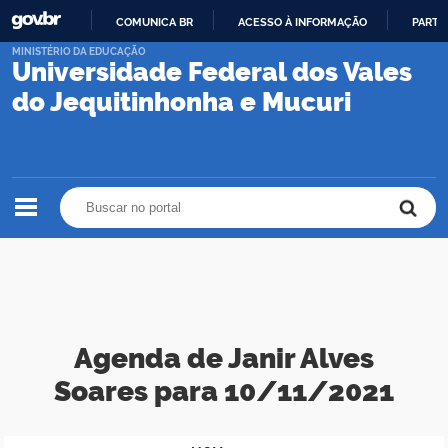
COMUNICA BR
ACESSO À INFORMAÇÃO
PARTI
IR
MINISTÉRIO DA EDUCAÇÃO
Universidade Federal dos Vales
PARA
O
do Jequitinhonha e Mucuri
CONTEÚDO
Buscar no portal
Buscar no portal
Agenda de Janir Alves
Soares para 10/11/2021