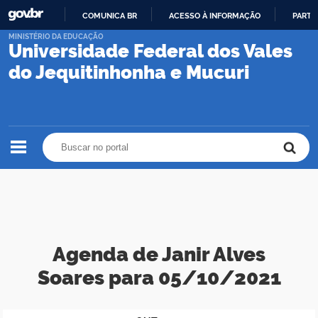
COMUNICA BR
ACESSO À INFORMAÇÃO
PARTI
IR
MINISTÉRIO DA EDUCAÇÃO
Universidade Federal dos Vales
PARA
O
do Jequitinhonha e Mucuri
CONTEÚDO
Buscar no portal
Buscar no portal
Agenda de Janir Alves
Soares para 05/10/2021