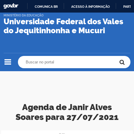
COMUNICA BR
ACESSO À INFORMAÇÃO
PARTI
IR
MINISTÉRIO DA EDUCAÇÃO
Universidade Federal dos Vales
PARA
O
do Jequitinhonha e Mucuri
CONTEÚDO
Buscar no portal
Buscar no portal
Agenda de Janir Alves
Soares para 27/07/2021