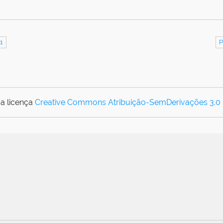
1
P
a licença
Creative Commons Atribuição-SemDerivações 3.0