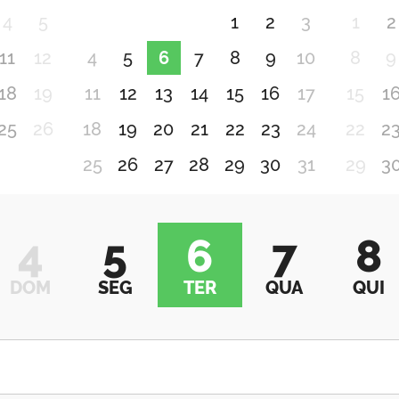
4
5
1
2
3
1
2
11
12
4
5
6
7
8
9
10
8
9
18
19
11
12
13
14
15
16
17
15
1
25
26
18
19
20
21
22
23
24
22
2
25
26
27
28
29
30
31
29
3
4
5
6
7
8
DOM
SEG
TER
QUA
QUI