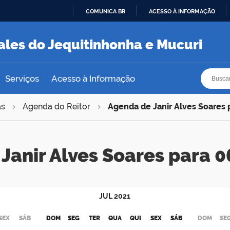
COMUNICA BR
ACESSO À INFORMAÇÃO
IR
PARA
ales do Jequitinhonha e Mucuri
O
CONTEÚDO
Busca
Busca
Serviços
Acesso à Informação
as
Agenda do Reitor
Agenda de Janir Alves Soares
Janir Alves Soares para
JUL
2021
SEX
SÁB
DOM
SEG
TER
QUA
QUI
SEX
SÁB
DOM
SE