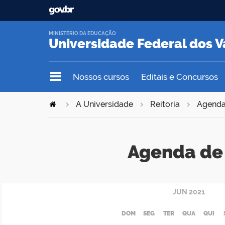
MINISTÉRIO DA EDUCAÇÃO
Universidade Federal dos V
Nossos cursos
Editais e Concursos
A Universidade
Reitoria
Agend
Agenda de 
JUN
2021
DOM
SEG
TER
QUA
QUI