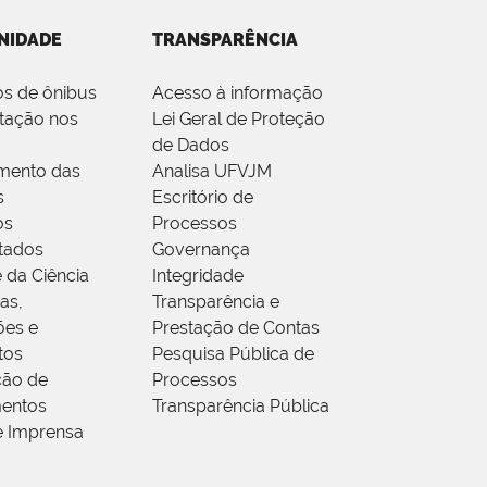
NIDADE
TRANSPARÊNCIA
os de ônibus
Acesso à informação
tação nos
Lei Geral de Proteção
de Dados
mento das
Analisa UFVJM
s
Escritório de
os
Processos
tados
Governança
 da Ciência
Integridade
as,
Transparência e
ões e
Prestação de Contas
tos
Pesquisa Pública de
ção de
Processos
entos
Transparência Pública
e Imprensa