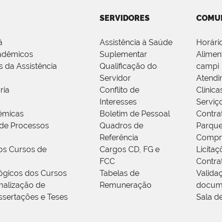
SERVIDORES
COMU
á
Assistência à Saúde
Horári
adêmicos
Suplementar
Alimen
s da Assistência
Qualificação do
campi
Servidor
Atendi
ria
Conflito de
Clínica
Interesses
Serviç
êmicas
Boletim de Pessoal
Contra
de Processos
Quadros de
Parque
Referência
Compr
os Cursos de
Cargos CD, FG e
Licitaç
FCC
Contra
ógicos dos Cursos
Tabelas de
Valida
alização de
Remuneração
docum
ssertações e Teses
Sala d