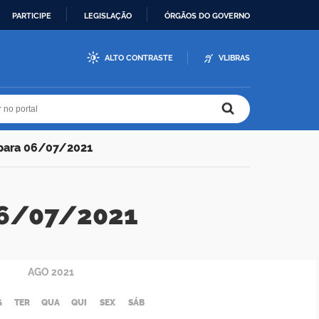
PARTICIPE
LEGISLAÇÃO
ÓRGÃOS DO GOVERNO
ALTO CONTRASTE
VLIBRAS
r no portal
r no portal
 para 06/07/2021
 06/07/2021
AGO
2021
G
TER
QUA
QUI
SEX
SÁB