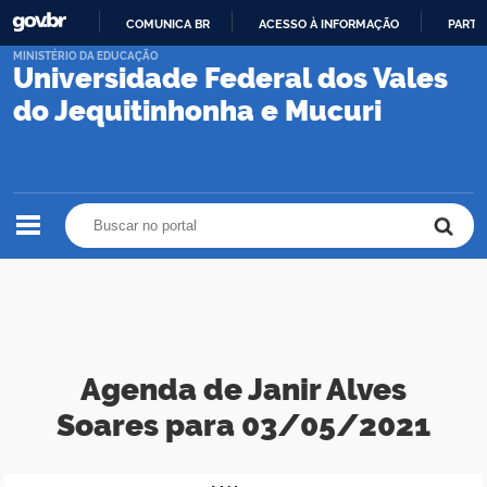
COMUNICA BR
ACESSO À INFORMAÇÃO
PARTI
IR
MINISTÉRIO DA EDUCAÇÃO
Universidade Federal dos Vales
PARA
O
do Jequitinhonha e Mucuri
CONTEÚDO
Buscar no portal
Buscar no portal
Agenda de Janir Alves
Soares para 03/05/2021