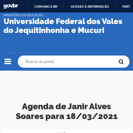
COMUNICA BR
ACESSO À INFORMAÇÃO
PARTI
IR
MINISTÉRIO DA EDUCAÇÃO
Universidade Federal dos Vales
PARA
O
do Jequitinhonha e Mucuri
CONTEÚDO
Buscar no portal
Buscar no portal
Agenda de Janir Alves
Soares para 18/03/2021