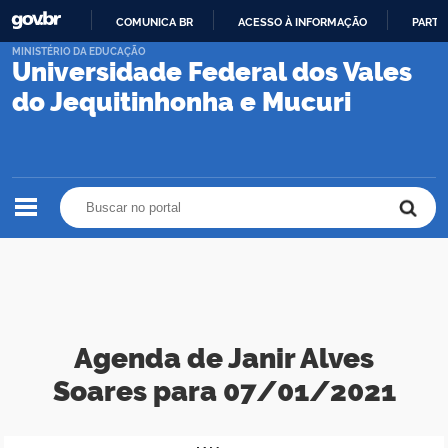
COMUNICA BR
ACESSO À INFORMAÇÃO
PARTI
IR
MINISTÉRIO DA EDUCAÇÃO
Universidade Federal dos Vales
PARA
O
do Jequitinhonha e Mucuri
CONTEÚDO
Buscar no portal
Buscar no portal
Agenda de Janir Alves
Soares para 07/01/2021