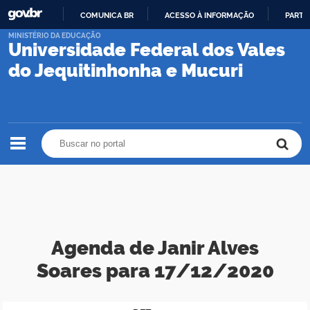
COMUNICA BR
ACESSO À INFORMAÇÃO
PARTI
IR
MINISTÉRIO DA EDUCAÇÃO
Universidade Federal dos Vales
PARA
O
do Jequitinhonha e Mucuri
CONTEÚDO
Buscar no portal
Buscar no portal
Agenda de Janir Alves
Soares para 17/12/2020