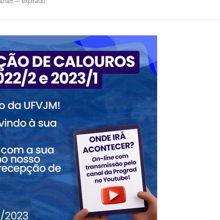
14h48
—
expirado