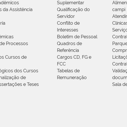
adêmicos
Suplementar
Alimen
s da Assistência
Qualificação do
campi
Servidor
Atendi
ria
Conflito de
Clínica
Interesses
Serviç
êmicas
Boletim de Pessoal
Contra
de Processos
Quadros de
Parque
Referência
Compr
os Cursos de
Cargos CD, FG e
Licitaç
FCC
Contra
ógicos dos Cursos
Tabelas de
Valida
alização de
Remuneração
docum
ssertações e Teses
Sala d