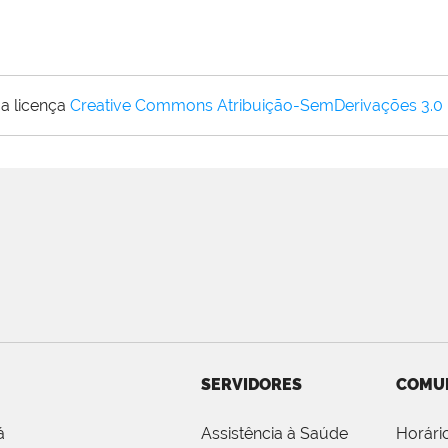
a licença
Creative Commons Atribuição-SemDerivações 3.0
SERVIDORES
COMU
á
Assistência à Saúde
Horári