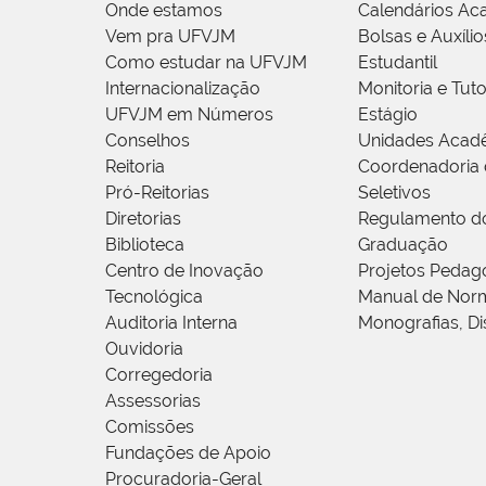
Onde estamos
Calendários Ac
Vem pra UFVJM
Bolsas e Auxílio
Como estudar na UFVJM
Estudantil
Internacionalização
Monitoria e Tuto
UFVJM em Números
Estágio
Conselhos
Unidades Acad
Reitoria
Coordenadoria 
Pró-Reitorias
Seletivos
Diretorias
Regulamento d
Biblioteca
Graduação
Centro de Inovação
Projetos Pedag
Tecnológica
Manual de Norm
Auditoria Interna
Monografias, Di
Ouvidoria
Corregedoria
Assessorias
Comissões
Fundações de Apoio
Procuradoria-Geral