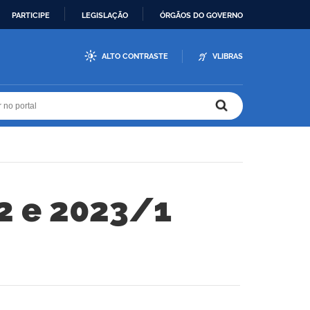
PARTICIPE
LEGISLAÇÃO
ÓRGÃOS DO GOVERNO
ALTO CONTRASTE
VLIBRAS
r no portal
r no portal
2 e 2023/1