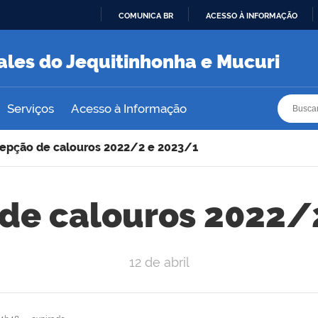
COMUNICA BR
ACESSO À INFORMAÇÃO
IR
PARA
ales do Jequitinhonha e Mucuri
O
CONTEÚDO
Busca
Busca
Serviços
Acesso à Informação
epção de calouros 2022/2 e 2023/1
de calouros 2022/
12 de abril