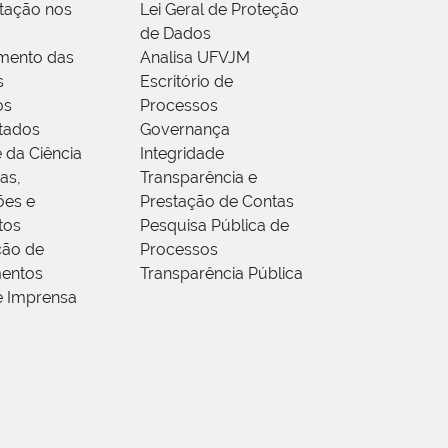
tação nos
Lei Geral de Proteção
de Dados
mento das
Analisa UFVJM
s
Escritório de
os
Processos
tados
Governança
 da Ciência
Integridade
as,
Transparência e
ões e
Prestação de Contas
tos
Pesquisa Pública de
ção de
Processos
entos
Transparência Pública
e Imprensa