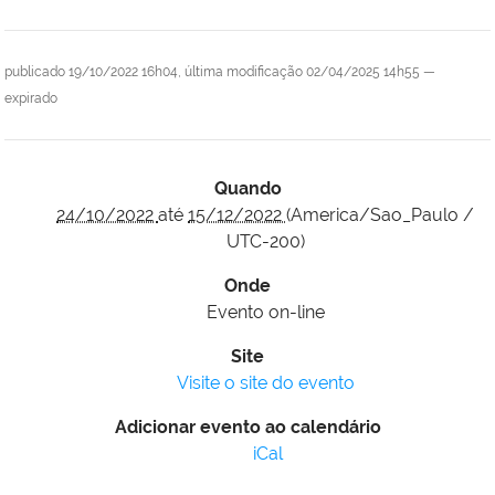
publicado
19/10/2022 16h04,
última modificação
02/04/2025 14h55
—
expirado
Quando
24/10/2022
até
15/12/2022
(America/Sao_Paulo /
UTC-200)
Onde
Evento on-line
Site
Visite o site do evento
Adicionar evento ao calendário
iCal