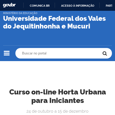
COMUNICA BR
ACESSO À INFORMAÇÃO
PARTI
IR
MINISTÉRIO DA EDUCAÇÃO
Universidade Federal dos Vales
PARA
O
do Jequitinhonha e Mucuri
CONTEÚDO
Buscar no portal
Buscar no portal
Curso on-line Horta Urbana
para Iniciantes
24 de outubro a 15 de dezembro