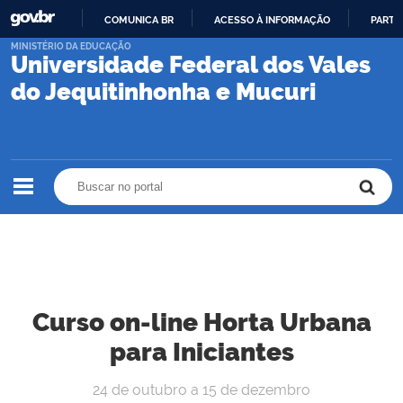
COMUNICA BR
ACESSO À INFORMAÇÃO
PARTI
IR
MINISTÉRIO DA EDUCAÇÃO
Universidade Federal dos Vales
PARA
O
do Jequitinhonha e Mucuri
CONTEÚDO
Buscar no portal
Buscar no portal
Curso on-line Horta Urbana
para Iniciantes
24 de outubro a 15 de dezembro