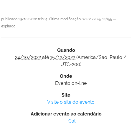
publicado
19/10/2022 16h04,
última modificação
02/04/2025 14h55
—
expirado
Quando
24/10/2022
até
15/12/2022
(America/Sao_Paulo /
UTC-200)
Onde
Evento on-line
Site
Visite o site do evento
Adicionar evento ao calendário
iCal