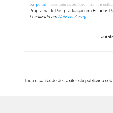
por
portal
—
publicado
12/08/2019
—
última modific
Programa de Pós-graduação em Estudos Ru
Localizado em
Notícias
/
2019
« Ante
Todo o conteúdo deste site está publicado sob 