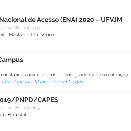
Nacional de Acesso (ENA) 2020 – UFVJM
ação
14/08/2019 15h33
l - Mestrado Profissional
e-Campus
ar e instruir os novos alunos de pós-graduação na realização
Pós-Graduação
/
Manuais e orientações
02/2019/PNPD/CAPES
ação
14/08/2019 10h39
ia Florestal