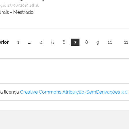
ação
13/08/2019 14h16
rais - Mestrado
rior
1
...
4
5
6
7
8
9
10
11
a licença
Creative Commons Atribuição-SemDerivações 3.0