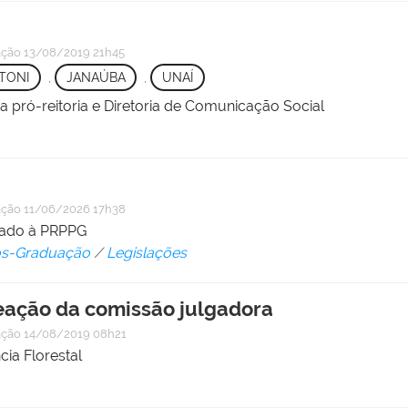
ação
13/08/2019 21h45
TONI
,
JANAÚBA
,
UNAÍ
da pró-reitoria e Diretoria de Comunicação Social
ação
11/06/2026 17h38
ulado à PRPPG
Pós-Graduação
/
Legislações
ação da comissão julgadora
ação
14/08/2019 08h21
ia Florestal