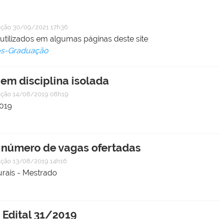
ação
30/09/2021 17h36
ilizados em algumas páginas deste site
Pós-Graduação
em disciplina isolada
ação
14/08/2019 08h19
2019
número de vagas ofertadas
ação
13/08/2019 14h16
rais - Mestrado
o Edital 31/2019