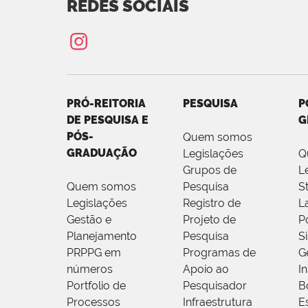
REDES SOCIAIS
PRÓ-REITORIA
PESQUISA
P
DE PESQUISA E
G
PÓS-
Quem somos
GRADUAÇÃO
Legislações
Q
Grupos de
L
Quem somos
Pesquisa
S
Legislações
Registro de
L
Gestão e
Projeto de
P
Planejamento
Pesquisa
S
PRPPG em
Programas de
G
números
Apoio ao
I
Portfolio de
Pesquisador
B
Processos
Infraestrutura
E