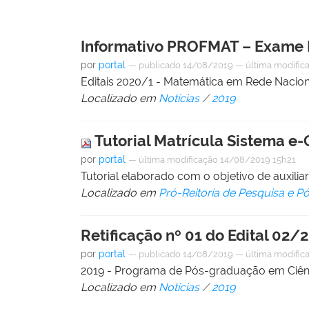
Informativo PROFMAT – Exame 
por
portal
—
publicado
14/08/2019
—
última modific
Editais 2020/1 - Matemática em Rede Naciona
Localizado em
Notícias
/
2019
Tutorial Matrícula Sistema 
por
portal
—
última modificação
14/08/2019 15h21
Tutorial elaborado com o objetivo de auxili
Localizado em
Pró-Reitoria de Pesquisa e 
Retificação nº 01 do Edital 
por
portal
—
publicado
14/08/2019
—
última modific
2019 - Programa de Pós-graduação em Ciênc
Localizado em
Notícias
/
2019