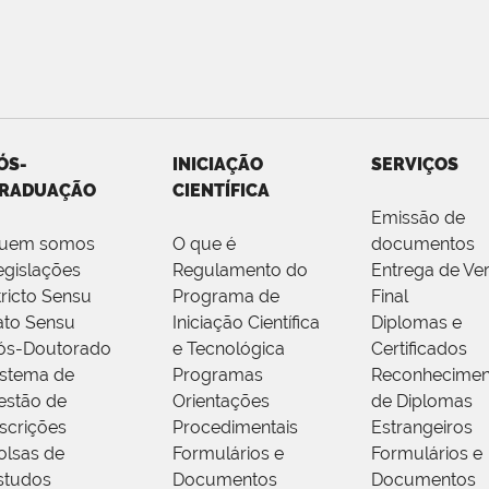
ÓS-
INICIAÇÃO
SERVIÇOS
RADUAÇÃO
CIENTÍFICA
Emissão de
uem somos
O que é
documentos
egislações
Regulamento do
Entrega de Ve
tricto Sensu
Programa de
Final
ato Sensu
Iniciação Científica
Diplomas e
ós-Doutorado
e Tecnológica
Certificados
istema de
Programas
Reconhecimen
estão de
Orientações
de Diplomas
nscrições
Procedimentais
Estrangeiros
olsas de
Formulários e
Formulários e
studos
Documentos
Documentos