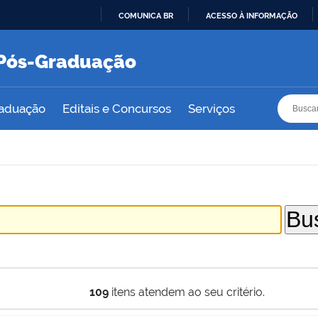
COMUNICA BR
ACESSO À INFORMAÇÃO
IR
PARA
e Pós-Graduação
O
CONTEÚDO
Busca
Busca
raduação
Editais e Concursos
Serviços
109
itens atendem ao seu critério.