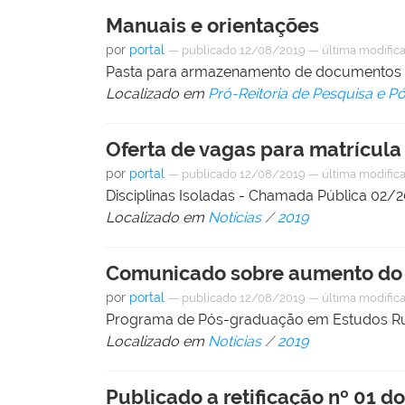
Manuais e orientações
por
portal
—
publicado
12/08/2019
—
última modific
Pasta para armazenamento de documentos ut
Localizado em
Pró-Reitoria de Pesquisa e 
Oferta de vagas para matrícula 
por
portal
—
publicado
12/08/2019
—
última modific
Disciplinas Isoladas - Chamada Pública 02/
Localizado em
Notícias
/
2019
Comunicado sobre aumento do 
por
portal
—
publicado
12/08/2019
—
última modific
Programa de Pós-graduação em Estudos Ru
Localizado em
Notícias
/
2019
Publicado a retificação nº 01 d