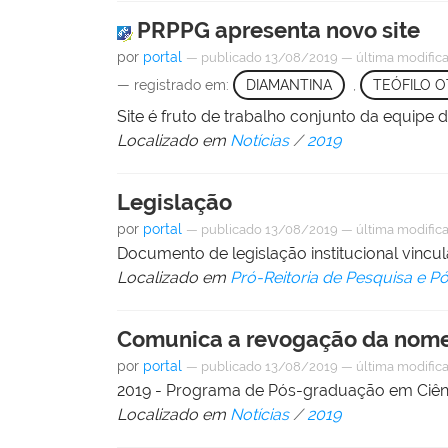
PRPPG apresenta novo site
por
portal
—
publicado
13/08/2019
—
última modific
— registrado em:
DIAMANTINA
,
TEÓFILO O
Site é fruto de trabalho conjunto da equipe 
Localizado em
Notícias
/
2019
Legislação
por
portal
—
publicado
13/08/2019
—
última modific
Documento de legislação institucional vinc
Localizado em
Pró-Reitoria de Pesquisa e 
Comunica a revogação da nome
por
portal
—
publicado
13/08/2019
—
última modific
2019 - Programa de Pós-graduação em Ciênc
Localizado em
Notícias
/
2019