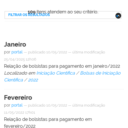
109
itens atendem ao seu critério.
FILTRAR OS RESULTADOS
Janeiro
por
portal
—
publicado
10/05/2022
—
última modificação
25/04/2025 12h06
Relação de bolsistas para pagamento em janeiro/2022
Localizado em
Iniciação Científica
/
Bolsas de Iniciação
Científica
/
2022
Fevereiro
por
portal
—
publicado
10/05/2022
—
última modificação
11/05/2022 17h01
Relação de bolsistas para pagamento em
fevereiro/2022